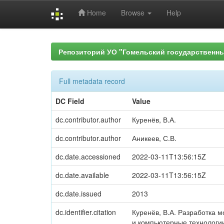
Home
Browse
Help
Skip
navigation
Репозиторий УО "Гомельский государственн
Full metadata record
DC Field
Value
dc.contributor.author
Куренёв, В.А.
dc.contributor.author
Аникеев, С.В.
dc.date.accessioned
2022-03-11T13:56:15Z
dc.date.available
2022-03-11T13:56:15Z
dc.date.issued
2013
dc.identifier.citation
Куренёв, В.А. Разработка м
и компьютерные технологии