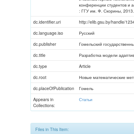
конференции студентов и асп
: ГГУ им. Ф. Скорины, 2013.
dc.identifier.uri
http://elib.gsu.by/handle/1
dc.language.iso
Русский
dc.publisher
Гомельский государственн
dc.title
Разработка модели адапти
dc.type
Article
dc.root
Новые математические мет
dc.placeOfPublication
Гомель
Appears in
Статьи
Collections:
Files in This Item: