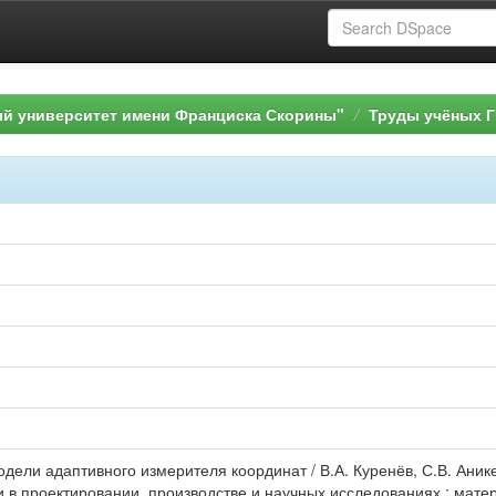
ый университет имени Франциска Скорины"
Труды учёных Г
одели адаптивного измерителя координат / В.А. Куренёв, С.В. Ани
 в проектировании, производстве и научных исследованиях : мате