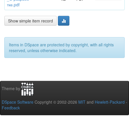
тке.pdf
Show simple item record
Items in DSpace are protected by copyright, with all rights
reserved, unless otherwise indicated.
Theme by
DSpace Software
Copyright © 2002-2026
MIT
and
Hewlett-Packard
-
Feedback