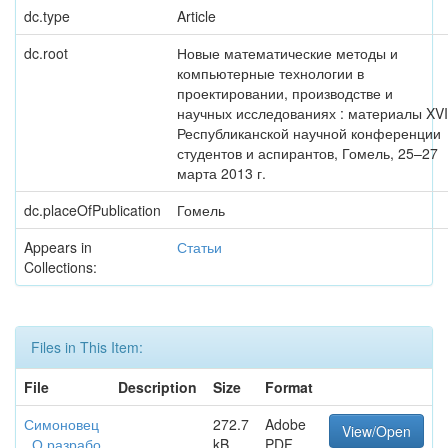
dc.type
Article
dc.root
Новые математические методы и
компьютерные технологии в
проектировании, производстве и
научных исследованиях : материалы XVI
Республиканской научной конференции
студентов и аспирантов, Гомель, 25–27
марта 2013 г.
dc.placeOfPublication
Гомель
Appears in
Статьи
Collections:
Files in This Item:
File
Description
Size
Format
Симоновец
272.7
Adobe
View/Open
_О разрабо
kB
PDF