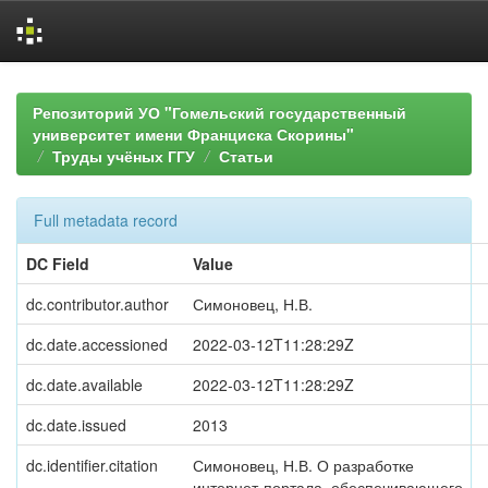
Skip
navigation
Репозиторий УО "Гомельский государственный
университет имени Франциска Скорины"
Труды учёных ГГУ
Статьи
Full metadata record
DC Field
Value
dc.contributor.author
Симоновец, Н.В.
dc.date.accessioned
2022-03-12T11:28:29Z
dc.date.available
2022-03-12T11:28:29Z
dc.date.issued
2013
dc.identifier.citation
Симоновец, Н.В. О разработке
интернет-портала, обеспечивающего