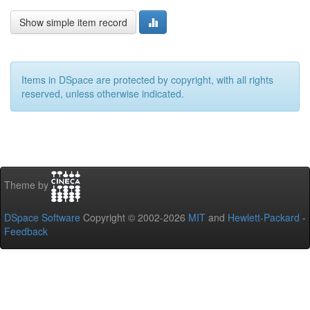
Show simple item record
Items in DSpace are protected by copyright, with all rights
reserved, unless otherwise indicated.
Theme by
DSpace Software
Copyright © 2002-2026
MIT
and
Hewlett-Packard
-
Feedback