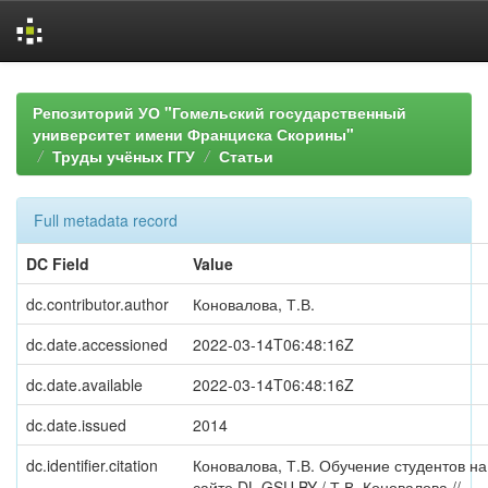
Skip
navigation
Репозиторий УО "Гомельский государственный
университет имени Франциска Скорины"
Труды учёных ГГУ
Статьи
Full metadata record
DC Field
Value
dc.contributor.author
Коновалова, Т.В.
dc.date.accessioned
2022-03-14T06:48:16Z
dc.date.available
2022-03-14T06:48:16Z
dc.date.issued
2014
dc.identifier.citation
Коновалова, Т.В. Обучение студентов на
сайте DL.GSU.BY / Т.В. Коновалова //