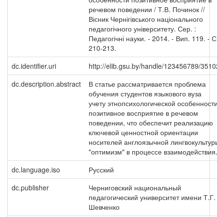
речевом поведении / Т.В. Починок //
Вісник Чернігівського національного
педагогічного університету. Сер. :
Педагогічні науки. - 2014. - Вип. 119. - С
210-213.
dc.identifier.uri
http://elib.gsu.by/handle/123456789/3510
dc.description.abstract
В статье рассматривается проблема
обучения студентов языкового вуза
учету этнопсихологической особенност
позитивное восприятие в речевом
поведении, что обеспечит реализацию
ключевой ценностной ориентации
носителей англоязычной лингвокультур
"оптимизм" в процессе взаимодействия
dc.language.iso
Русский
dc.publisher
Черниговский национальный
педагогический университет имени Т.Г.
Шевченко