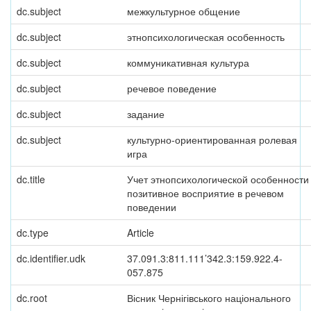
dc.subject
межкультурное общение
dc.subject
этнопсихологическая особенность
dc.subject
коммуникативная культура
dc.subject
речевое поведение
dc.subject
задание
dc.subject
культурно-ориентированная ролевая
игра
dc.title
Учет этнопсихологической особенности
позитивное восприятие в речевом
поведении
dc.type
Article
dc.identifier.udk
37.091.3:811.111’342.3:159.922.4-
057.875
dc.root
Вісник Чернігівського національного