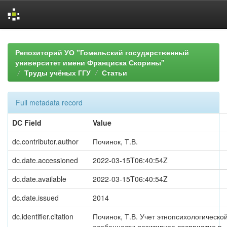
Skip
navigation
Репозиторий УО "Гомельский государственный
университет имени Франциска Скорины"
Труды учёных ГГУ
Статьи
Full metadata record
DC Field
Value
dc.contributor.author
Починок, Т.В.
dc.date.accessioned
2022-03-15T06:40:54Z
dc.date.available
2022-03-15T06:40:54Z
dc.date.issued
2014
dc.identifier.citation
Починок, Т.В. Учет этнопсихологическо
особенности позитивное восприятие в