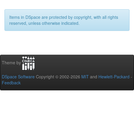
Items in DSpace are protected by copyright, with all rights
reserved, unless otherwise indicated.
Theme by
DSpace Software
Copyright © 2002-2026
MIT
and
Hewlett-Packard
-
Feedback