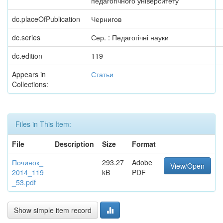
педагогічного університету
dc.placeOfPublication
Чернигов
dc.series
Сер. : Педагогічні науки
dc.edition
119
Appears in
Статьи
Collections:
Files in This Item:
File
Description
Size
Format
Починок_
293.27
Adobe
View/Open
2014_119
kB
PDF
_53.pdf
Show simple item record