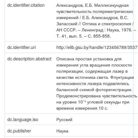
dc.identifier.citation
Александров, Е.Б. Миллисекундная
чувствительность поляриметрических
измерений / Е.Б. Александров, В.С.
Запасский // Оптика и спектроскопия /
АН СССР. – Ленинград : Наука, 1976. –
Т. 41, вып. 5. – С. 855-858.
dc.identifier.uri
http://elib.gsu.by/handle/123456789/3537
dc.description.abstract
Описана простая установка для
измерения угла вращения плоскости
поляризации, содержащая лазер в
качестве источника света. Флуктуации
интенсивности лазера подавлялись
балансной схемой фоторегистрации.
Продемонстрирована чувствительность
на уровне 10⁻³ угловой секунды при
времени измерения 10 с.
dc.language.iso
Русский
dc.publisher
Наука