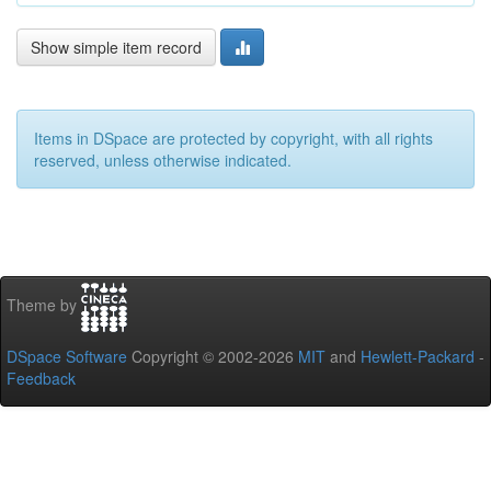
Show simple item record
Items in DSpace are protected by copyright, with all rights
reserved, unless otherwise indicated.
Theme by
DSpace Software
Copyright © 2002-2026
MIT
and
Hewlett-Packard
-
Feedback