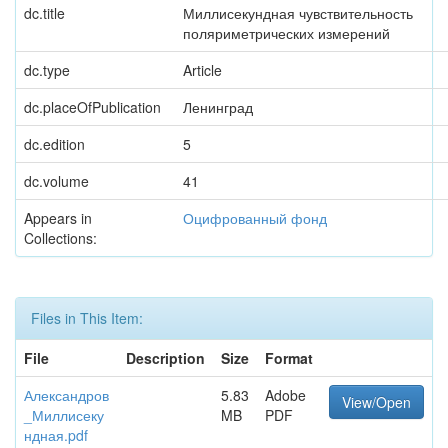
dc.title
Миллисекундная чувствительность
поляриметрических измерений
dc.type
Article
dc.placeOfPublication
Ленинград
dc.edition
5
dc.volume
41
Appears in
Оцифрованный фонд
Collections:
Files in This Item:
File
Description
Size
Format
Александров
5.83
Adobe
View/Open
_Миллисеку
MB
PDF
ндная.pdf