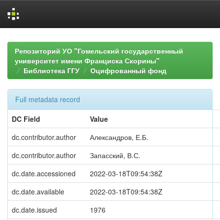
Skip
navigation
Репозиторий УО "Гомельский государственный
университет имени Франциска Скорины"
Библиотека ГГУ
Оцифрованный фонд
Full metadata record
DC Field
Value
dc.contributor.author
Александров, Е.Б.
dc.contributor.author
Запасский, В.С.
dc.date.accessioned
2022-03-18T09:54:38Z
dc.date.available
2022-03-18T09:54:38Z
dc.date.issued
1976