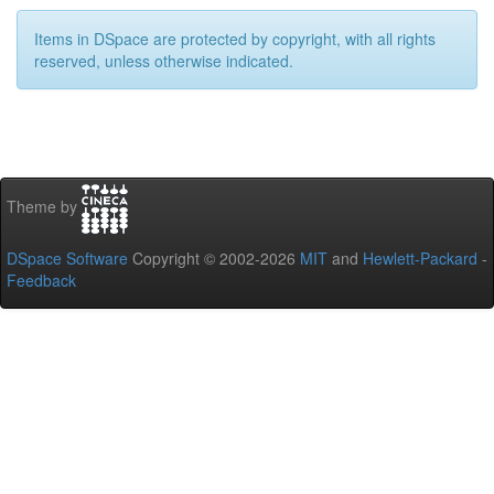
Items in DSpace are protected by copyright, with all rights
reserved, unless otherwise indicated.
Theme by
DSpace Software
Copyright © 2002-2026
MIT
and
Hewlett-Packard
-
Feedback