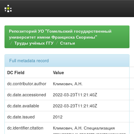
Skip
navigation
Репозиторий УО "Гомельский государственный
университет имени Франциска Скорины"
Труды учёных ГГУ
Статьи
Full metadata record
DC Field
Value
dc.contributor.author
Климович, А.Н.
dc.date.accessioned
2022-03-23T11:21:40Z
dc.date.available
2022-03-23T11:21:40Z
dc.date.issued
2012
dc.identifier.citation
Климович, А.Н. Специализация
стандартных средств имитационного