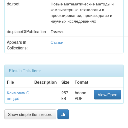
dc.root
Новые математические методы и
компьютерные технологии в
проектировании, производстве и
научных исследованиях
dc.placeOfPublication
Гомель
Appears in
Статьи
Collections:
Files in This Item:
File
Description
Size
Format
Климович.С
257
Adobe
View/Open
пец.pdf
kB
PDF
Show simple item record