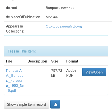
dc.root
Вопросы истории
dc.placeOfPublication
Москва
Appears in
Оцифрованный фонд
Collections:
Files in This Item:
File
Description
Size
Format
Попова А.
757.72
Adobe
View/Open
А._Вопрос
kB
PDF
ы_истори
и_1953_№
10.pdf
Show simple item record