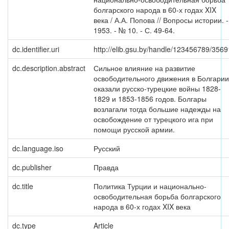
болгарского народа в 60-х годах XIX
века / А.А. Попова // Вопросы истории. -
1953. - № 10. - С. 49-64.
dc.identifier.uri
http://elib.gsu.by/handle/123456789/3569
dc.description.abstract
Сильное влияние на развитие
освободительного движения в Болгарии
оказали русско-турецкие войны 1828-
1829 и 1853-1856 годов. Болгары
возлагали тогда большие надежды на
освобождение от турецкого ига при
помощи русской армии.
dc.language.iso
Русский
dc.publisher
Правда
dc.title
Политика Турции и национально-
освободительная борьба болгарского
народа в 60-х годах XIX века
dc.type
Article