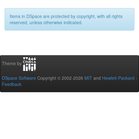
Items in DSpace are protected by copyright, with all rights
reserved, unless otherwise indicated.
Theme by
DSpace Software
Copyright © 2002-2026
MIT
and
Hewlett-Packard
-
Feedback