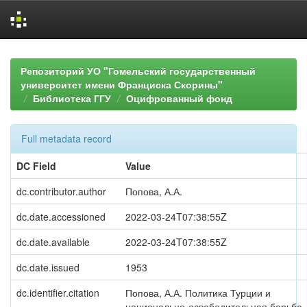
Skip
navigation
Репозиторий УО "Гомельский государственный
университет имени Франциска Скорины"
Библиотека ГГУ
Оцифрованный фонд
Full metadata record
DC Field
Value
dc.contributor.author
Попова, А.А.
dc.date.accessioned
2022-03-24T07:38:55Z
dc.date.available
2022-03-24T07:38:55Z
dc.date.issued
1953
dc.identifier.citation
Попова, А.А. Политика Турции и
национально-освободительная борьба