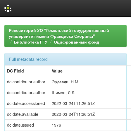
Skip
navigation
Репозиторий УО "Гомельский государственный
университет имени Франциска Скорины"
Библиотека ГГУ
Оцифрованный фонд
Full metadata record
DC Field
Value
dc.contributor.author
Эрдевди, Н.М.
dc.contributor.author
Шимон, Л.Л.
dc.date.accessioned
2022-03-24T11:26:51Z
dc.date.available
2022-03-24T11:26:51Z
dc.date.issued
1976