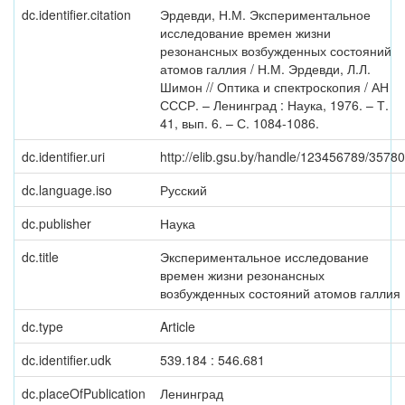
dc.identifier.citation
Эрдевди, Н.М. Экспериментальное
исследование времен жизни
резонансных возбужденных состояний
атомов галлия / Н.М. Эрдевди, Л.Л.
Шимон // Оптика и спектроскопия / АН
СССР. – Ленинград : Наука, 1976. – Т.
41, вып. 6. – С. 1084-1086.
dc.identifier.uri
http://elib.gsu.by/handle/123456789/35780
dc.language.iso
Русский
dc.publisher
Наука
dc.title
Экспериментальное исследование
времен жизни резонансных
возбужденных состояний атомов галлия
dc.type
Article
dc.identifier.udk
539.184 : 546.681
dc.placeOfPublication
Ленинград