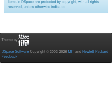
Items in DSpace are protected by copyright, with all rights
reserved, unless otherwise indicated.
Theme by
DSpace Software
Copyright © 2002-2026
MIT
and
Hewlett-Packard
-
Feedback