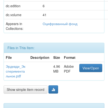
dc.edition
6
dc.volume
41
Appears in
Оцифрованный фонд
Collections:
Files in This Item:
File
Description
Size
Format
Эрдевди_Эк
4.96
Adobe
View/Open
сперимента
MB
PDF
льное.pdf
Show simple item record