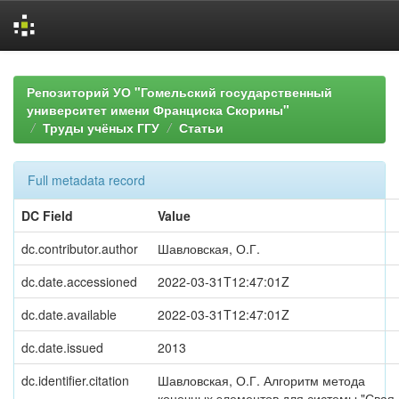
Skip
navigation
Репозиторий УО "Гомельский государственный
университет имени Франциска Скорины"
Труды учёных ГГУ
Статьи
Full metadata record
DC Field
Value
dc.contributor.author
Шавловская, О.Г.
dc.date.accessioned
2022-03-31T12:47:01Z
dc.date.available
2022-03-31T12:47:01Z
dc.date.issued
2013
dc.identifier.citation
Шавловская, О.Г. Алгоритм метода
конечных элементов для системы "Свая