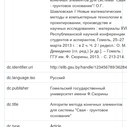
- грунтовое основание"/ О.Г.
Шавловская // Новые математические
методы и компьютерные технологии в
проектировании, производстве и
научных исследованиях : материалы XVI
Республиканской научной конференции
студентов и аспирантов, Гомель, 25–27
марта 2013 г. : в 2 ч. Ч. 2 / редкол.: О. М.
Демиденко (гл. ред.) [и др.]. – Гомель :
ГГУ им. Ф. Скорины, 2013. - С. 213-214.
dc.identifier.uri
http://elib.gsu.by/handle/123456789/36284
dc.language.iso
Русский
dc.publisher
Гомельский государственный
университет имени Ф.Скорины
dc.title
Алгоритм метода конечных элементов
для системы "Свая - грунтовое
основание"
dc.type
Article