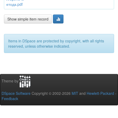
етода.pdf
Show simple item record
Items in DSpace are protected by copyright, with all rights
reserved, unless otherwise indicated.
Theme by
DSpace Software
Copyright © 2002-2026
MIT
and
Hewlett-Packard
-
Feedback