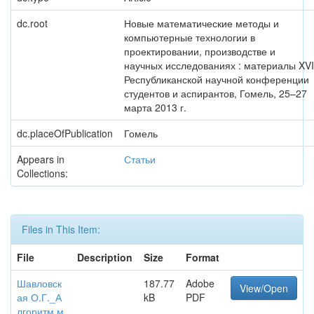
dc.root
Новые математические методы и
компьютерные технологии в
проектировании, производстве и
научных исследованиях : материалы XVI
Республиканской научной конференции
студентов и аспирантов, Гомель, 25–27
марта 2013 г.
dc.placeOfPublication
Гомель
Appears in
Статьи
Collections:
Files in This Item:
File
Description
Size
Format
Шавловск
187.77
Adobe
View/Open
ая О.Г._А
kB
PDF
лгоритм м