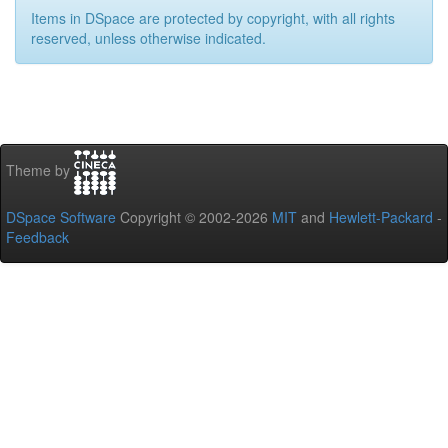
Items in DSpace are protected by copyright, with all rights
reserved, unless otherwise indicated.
Theme by
DSpace Software
Copyright © 2002-2026
MIT
and
Hewlett-Packard
-
Feedback