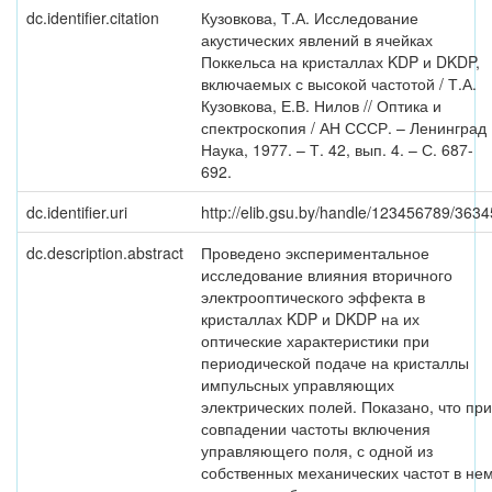
dc.identifier.citation
Кузовкова, Т.А. Исследование
акустических явлений в ячейках
Поккельса на кристаллах KDP и DKDP,
включаемых с высокой частотой / Т.А.
Кузовкова, Е.В. Нилов // Оптика и
спектроскопия / АН СССР. – Ленинград 
Наука, 1977. – Т. 42, вып. 4. – С. 687-
692.
dc.identifier.uri
http://elib.gsu.by/handle/123456789/3634
dc.description.abstract
Проведено экспериментальное
исследование влияния вторичного
электрооптического эффекта в
кристаллах KDP и DKDP на их
оптические характеристики при
периодической подаче на кристаллы
импульсных управляющих
электрических полей. Показано, что при
совпадении частоты включения
управляющего поля, с одной из
собственных механических частот в не