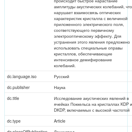
происходит быстрое нарастание
амплитуды акустических колебаний, что
нарушает взаимосвязь оптических
характеристик кристалла с величиной
приложенного электрического поля,
соответствующего первичному
электрооптическому эффекту. Для
устранения этого явления предложено
использовать специальные оправы
кристаллов, обеспечивающие
интенсивное демифирование
колебаний.
dc.language.iso
Русский
dc.publisher
Наука
dc.title
Исследование акустических явлений в
ячейках Поккельса на кристаллах KDP 
DKDP, включаемых с высокой частотой
dc.type
Article
dc.placeOfPublication
Ленинград