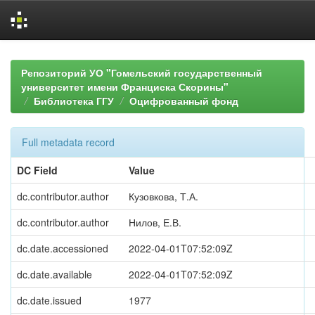
Skip
navigation
Репозиторий УО "Гомельский государственный
университет имени Франциска Скорины"
Библиотека ГГУ
Оцифрованный фонд
Full metadata record
DC Field
Value
dc.contributor.author
Кузовкова, Т.А.
dc.contributor.author
Нилов, Е.В.
dc.date.accessioned
2022-04-01T07:52:09Z
dc.date.available
2022-04-01T07:52:09Z
dc.date.issued
1977