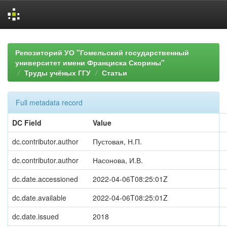
Skip
navigation
Репозиторий УО "Гомельский государственный
университет имени Франциска Скорины"
Труды учёных ГГУ
Статьи
Full metadata record
DC Field
Value
dc.contributor.author
Пустовая, Н.П.
dc.contributor.author
Насонова, И.В.
dc.date.accessioned
2022-04-06T08:25:01Z
dc.date.available
2022-04-06T08:25:01Z
dc.date.issued
2018