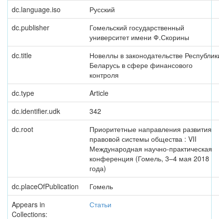
dc.language.iso
Русский
dc.publisher
Гомельский государственный
университет имени Ф.Скорины
dc.title
Новеллы в законодательстве Республик
Беларусь в сфере финансового
контроля
dc.type
Article
dc.identifier.udk
342
dc.root
Приоритетные направления развития
правовой системы общества : VII
Международная научно-практическая
конференция (Гомель, 3–4 мая 2018
года)
dc.placeOfPublication
Гомель
Appears in
Статьи
Collections: