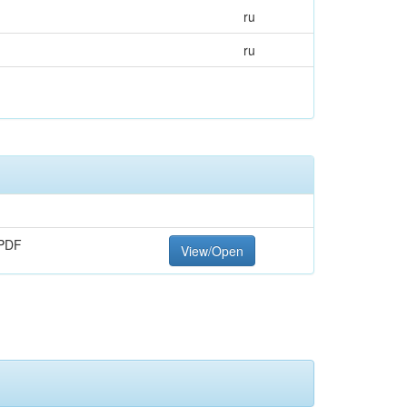
ru
ru
PDF
View/Open