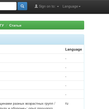
Sign on to:
Language
ГУ
Статьи
Language
-
-
-
-
-
щинами разных возрастных групп /
ru
труду и обороне»: опыт прошлого,