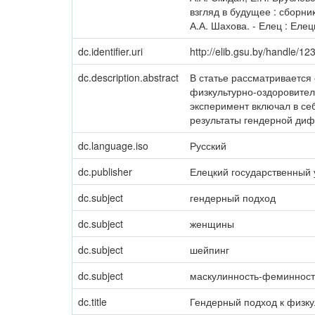
взгляд в будущее : сборни
А.А. Шахова. - Елец : Елец
dc.identifier.uri
http://elib.gsu.by/handle/
dc.description.abstract
В статье рассматривается
физкультурно-оздоровител
эксперимент включал в се
результаты гендерной ди
dc.language.iso
Русский
dc.publisher
Елецкий государственный 
dc.subject
гендерный подход
dc.subject
женщины
dc.subject
шейпинг
dc.subject
маскулинность-феминност
dc.title
Гендерный подход к физк