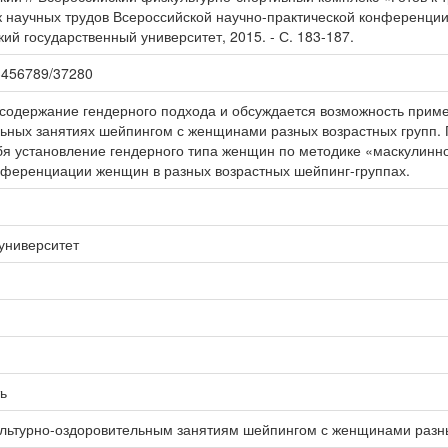
к научных трудов Всероссийской научно-практической конференции, 
кий государственный университет, 2015. - С. 183-187.
123456789/37280
 содержание гендерного подхода и обсуждается возможность прим
ьных занятиях шейпингом с женщинами разных возрастных групп.
бя установление гендерного типа женщин по методике «маскулин
фференциации женщин в разных возрастных шейпинг-группах.
университет
ь
ультурно-оздоровительным занятиям шейпингом с женщинами разны