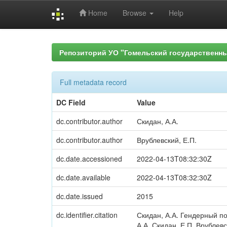
Home
Browse
Help
Skip
navigation
Репозиторий УО "Гомельский государственн
Full metadata record
DC Field
Value
dc.contributor.author
Скидан, А.А.
dc.contributor.author
Врублевский, Е.П.
dc.date.accessioned
2022-04-13T08:32:30Z
dc.date.available
2022-04-13T08:32:30Z
dc.date.issued
2015
dc.identifier.citation
Скидан, А.А. Гендерный п
А.А. Скидан, Е.П. Врублев