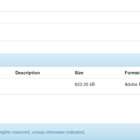
Description
Size
Format
823.35 kB
Adobe 
rights reserved, unless otherwise indicated.