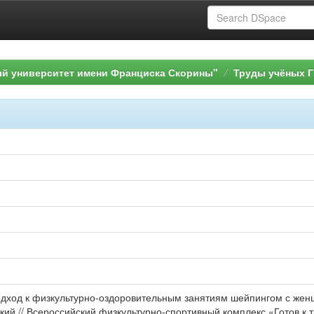
ый университет имени Франциска Скорины"
Труды учёных Г
одход к физкультурно-оздоровительным занятиям шейпингом с жен
ский // Всероссийский физкультурно-спортивный комплекс «Готов к 