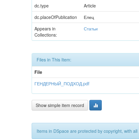
dc.type
Article
dc.placeOfPublication
Елец
Appears in
Статьи
Collections:
Files in This Item:
File
ГЕНДЕРНЫЙ_ПОДХОД.pdf
Show simple item record
Items in DSpace are protected by copyright, with all 