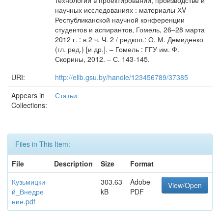
технологии в проектировании, производстве и
научных исследованиях : материалы ХV
Республиканской научной конференции
студентов и аспирантов, Гомель, 26–28 марта
2012 г. : в 2 ч. Ч. 2 / редкол.: О. М. Демиденко
(гл. ред.) [и др.]. – Гомель : ГГУ им. Ф.
Скорины, 2012. – С. 143-145.
URI:
http://elib.gsu.by/handle/123456789/37385
Appears in
Статьи
Collections:
Files in This Item:
File
Description
Size
Format
Кузьмицки
303.63
Adobe
View/Open
й_Внедре
kB
PDF
ние.pdf