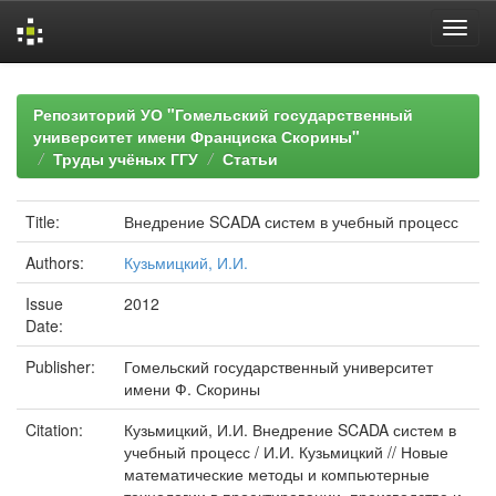
Skip
navigation
Репозиторий УО "Гомельский государственный
университет имени Франциска Скорины"
Труды учёных ГГУ
Статьи
Title:
Внедрение SCADA систем в учебный процесс
Authors:
Кузьмицкий, И.И.
Issue
2012
Date:
Publisher:
Гомельский государственный университет
имени Ф. Скорины
Citation:
Кузьмицкий, И.И. Внедрение SCADA систем в
учебный процесс / И.И. Кузьмицкий // Новые
математические методы и компьютерные