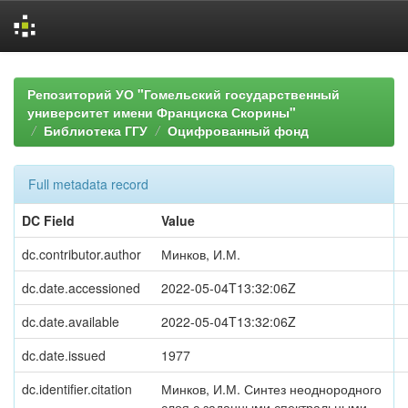
Skip
navigation
Репозиторий УО "Гомельский государственный
университет имени Франциска Скорины"
Библиотека ГГУ
Оцифрованный фонд
Full metadata record
DC Field
Value
dc.contributor.author
Минков, И.М.
dc.date.accessioned
2022-05-04T13:32:06Z
dc.date.available
2022-05-04T13:32:06Z
dc.date.issued
1977
dc.identifier.citation
Минков, И.М. Синтез неоднородного
слоя с заданными спектральными