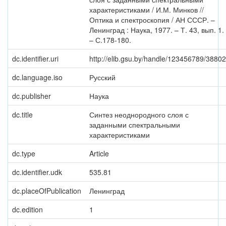
характеристиками / И.М. Минков //
Оптика и спектроскопия / АН СССР. –
Ленинград : Наука, 1977. – Т. 43, вып. 1.
– С.178-180.
dc.identifier.uri
http://elib.gsu.by/handle/123456789/38802
dc.language.iso
Русский
dc.publisher
Наука
dc.title
Синтез неоднородного слоя с
заданными спектральными
характеристиками
dc.type
Article
dc.identifier.udk
535.81
dc.placeOfPublication
Ленинград
dc.edition
1