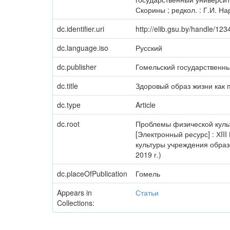
Скорины ; редкол. : Г.И. На
dc.identifier.uri
http://elib.gsu.by/handle/1
dc.language.iso
Русский
dc.publisher
Гомельский государственн
dc.title
Здоровый образ жизни как 
dc.type
Article
dc.root
Проблемы физической куль
[Электронный ресурс] : ХI
культуры учреждения образ
2019 г.)
dc.placeOfPublication
Гомель
Appears in
Статьи
Collections: