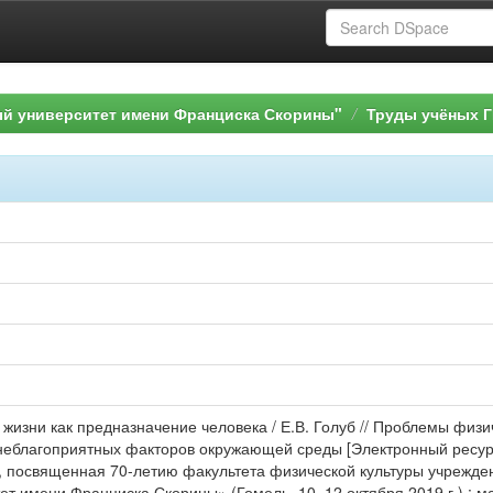
ый университет имени Франциска Скорины"
Труды учёных Г
 жизни как предназначение человека / Е.В. Голуб // Проблемы физ
еблагоприятных факторов окружающей среды [Электронный ресурс]
, посвященная 70-летию факультета физической культуры учрежде
т имени Франциска Скорины» (Гомель, 10–12 октября 2019 г.) : мат