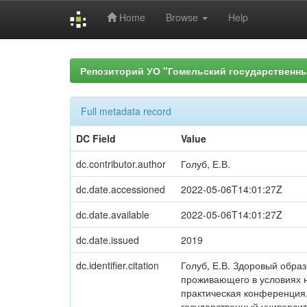
Home
Browse
Help
Skip
navigation
Репозиторий УО "Гомельский государственн
Full metadata record
DC Field
Value
dc.contributor.author
Голуб, Е.В.
dc.date.accessioned
2022-05-06T14:01:27Z
dc.date.available
2022-05-06T14:01:27Z
dc.date.issued
2019
dc.identifier.citation
Голуб, Е.В. Здоровый образ
проживающего в условиях н
практическая конференция
государственный университе