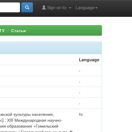
Sign on to:
Language
ГУ
Статьи
Language
-
-
-
-
ической культуры населения,
ru
 : ХIII Международная научно-
ния образования «Гомельский
ериалы / Гомельский гос. ун-т им. Ф.