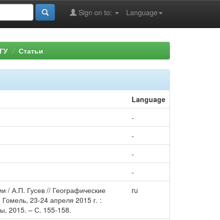
Sign on to:
Language
ГУ
Статьи
Language
-
-
-
-
 / А.П. Гусев // Географические
ru
Гомель, 23-24 апреля 2015 г. :
ны, 2015. – С. 155-158.