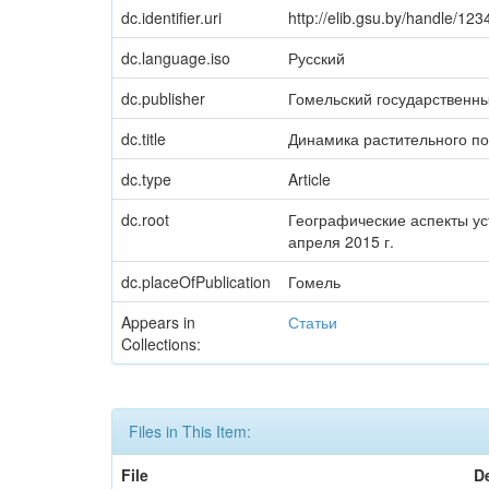
dc.identifier.uri
http://elib.gsu.by/handle/1
dc.language.iso
Русский
dc.publisher
Гомельский государственн
dc.title
Динамика растительного по
dc.type
Article
dc.root
Географические аспекты ус
апреля 2015 г.
dc.placeOfPublication
Гомель
Appears in
Статьи
Collections:
Files in This Item:
File
D