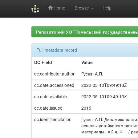
Home
Browse
Help
Skip
navigation
Репозиторий УО "Гомельский государственн
Full metadata record
DC Field
Value
dc.contributor.author
Гусев, А.П.
dc.date.accessioned
2022-05-10T09:49:13Z
dc.date.available
2022-05-10T09:49:13Z
dc.date.issued
2015
dc.identifier.citation
Гусев, А.П. Динамика расти
аспекты устойчивого развит
материалы : в 2 ч. Ч. 1 / ре