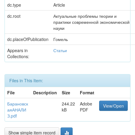
dc.type
Article
dc.root
Актуальные проблемы теории и
практики современной экономической
науки
dc.placeOfPublication
Гомель
Appears in
Статьи
Collections:
Files in This Item:
File
Description
Size
Format
Барановск
244.22
Adobe
View/Open
аяАНАЛИ
kB
PDF
З.pdf
Show simple item record