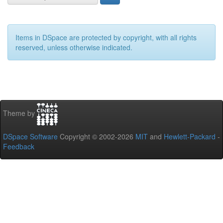
Items in DSpace are protected by copyright, with all rights
reserved, unless otherwise indicated.
Theme by
DSpace Software
Copyright © 2002-2026
MIT
and
Hewlett-Packard
-
Feedback