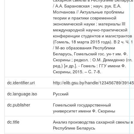
/ А.А. Барановская ; науч. рук. Е.А.
Молчанова // Актуальные проблемы
теории и практики современной
экономической науки : материалы III
международной научно-практической
конференции студентов и магистрантов
(Гомель, 18 марта 2015 года). В 2 ч. Ч. 1
/ М-во образования Республики
Беларусь, Гомельский гос. ун-т им. Ф.
Скорины ; редкол. : О.М. Демиденко (гл.
ред.) [и др.]. - Гомель : ГГУ имени Ф.
Скорины, 2015. – C. 7-8.
dc.identifier.uri
http://elib.gsu.by/handle/123456789/39145
dc.language.iso
Русский
dc.publisher
Гомельский государственный
университет имени Ф. Скорины
dc.title
Анализ производства сахарной свеклы в
Республике Беларусь