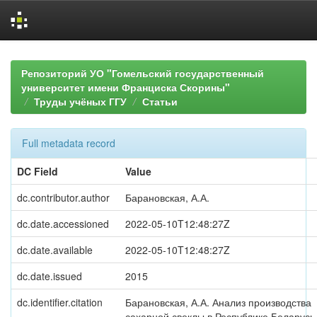
Skip
navigation
Репозиторий УО "Гомельский государственный
университет имени Франциска Скорины"
Труды учёных ГГУ
Статьи
Full metadata record
DC Field
Value
dc.contributor.author
Барановская, А.А.
dc.date.accessioned
2022-05-10T12:48:27Z
dc.date.available
2022-05-10T12:48:27Z
dc.date.issued
2015
dc.identifier.citation
Барановская, А.А. Анализ производства
сахарной свеклы в Республике Беларусь