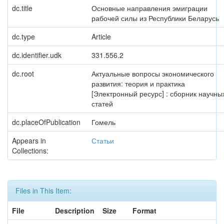
dc.title
Основные направления эмиграции
рабочей силы из Республики Беларусь
dc.type
Article
dc.identifier.udk
331.556.2
dc.root
Актуальные вопросы экономического
развития: теория и практика
[Электронный ресурс] : сборник научны
статей
dc.placeOfPublication
Гомель
Appears in
Статьи
Collections:
Files in This Item:
File
Description
Size
Format