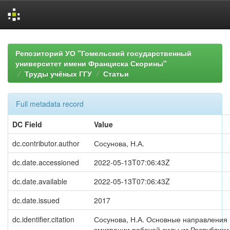
Skip
navigation
Репозиторий УО "Гомельский государственный
университет имени Франциска Скорины"
Труды учёных ГГУ
Статьи
Full metadata record
DC Field
Value
dc.contributor.author
Сосунова, Н.А.
dc.date.accessioned
2022-05-13T07:06:43Z
dc.date.available
2022-05-13T07:06:43Z
dc.date.issued
2017
dc.identifier.citation
Сосунова, Н.А. Основные направления
эмиграции рабочей силы из Республики