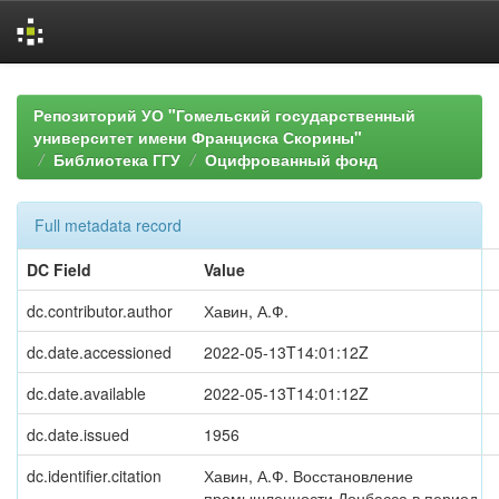
Skip
navigation
Репозиторий УО "Гомельский государственный
университет имени Франциска Скорины"
Библиотека ГГУ
Оцифрованный фонд
Full metadata record
DC Field
Value
dc.contributor.author
Хавин, А.Ф.
dc.date.accessioned
2022-05-13T14:01:12Z
dc.date.available
2022-05-13T14:01:12Z
dc.date.issued
1956
dc.identifier.citation
Хавин, А.Ф. Восстановление
промышленности Донбасса в период