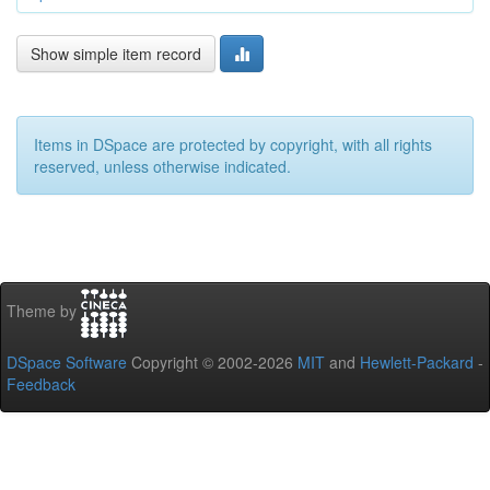
Show simple item record
Items in DSpace are protected by copyright, with all rights
reserved, unless otherwise indicated.
Theme by
DSpace Software
Copyright © 2002-2026
MIT
and
Hewlett-Packard
-
Feedback