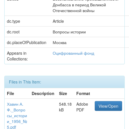
Донбасса в период Великой
Отечественной войны
dc.type
Article
dc.root
Вопросы истории
dc.placeOfPublication
Москва
Appears in
Оцифрованный фонд
Collections:
Files in This Item:
File
Description
Size
Format
Хавин А.
548.18
Adobe
View/Open
Ф._Вопро
kB
PDF
сы_истори
и_1956_№
5.pdf