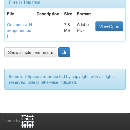
Files in This Item:
File
Description
Size
Format
Ошерович_И
7.8
Adobe
View/Open
змерение.pd
MB
PDF
f
Show simple item record
Items in DSpace are protected by copyright, with all rights
reserved, unless otherwise indicated.
Theme by