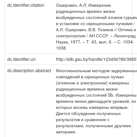
dc.identifier.citation
Ошерович, А.Л. Измерение
радиационных времен жизни
возбужденных состояний атомов сурьм
в установке со скрещенными пучками /
А.Л. Ошерович, В.В. Тезиков // Оптика и
спектроскопия / АН СССР. – Ленинград 
Наука, 1977. – Т. 43, вып. 6. – С. 1034-
1038.
dc.identifier.uri
http://elib.gsu.by/handle/123456789/3965
dc.description.abstract
Многоканальным методом задержанны
совпадений в скрещенных пучках
(атомном и электронном) измерены
радиационные времена жизни
возбужденных состояний Sb. Измерены
времена жизни двенадцати уровней, из
которых восемь измерены впервые.
Дается обсуждение полученных
результатов и сравнение с
результатами, полученными другими
авторами.