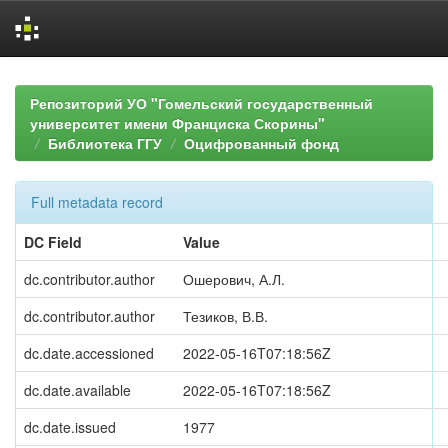
Skip
navigation
Репозиторий УО "Гомельский государственный
университет имени Франциска Скорины"
Библиотека ГГУ
Оцифрованный фонд
Full metadata record
DC Field
Value
dc.contributor.author
Ошерович, А.Л.
dc.contributor.author
Тезиков, В.В.
dc.date.accessioned
2022-05-16T07:18:56Z
dc.date.available
2022-05-16T07:18:56Z
dc.date.issued
1977