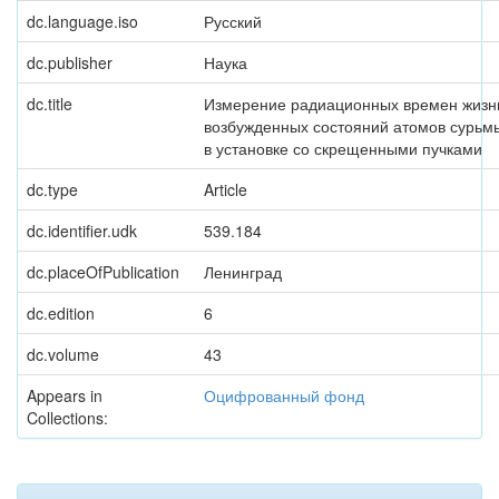
dc.language.iso
Русский
dc.publisher
Наука
dc.title
Измерение радиационных времен жизн
возбужденных состояний атомов сурьм
в установке со скрещенными пучками
dc.type
Article
dc.identifier.udk
539.184
dc.placeOfPublication
Ленинград
dc.edition
6
dc.volume
43
Appears in
Оцифрованный фонд
Collections: