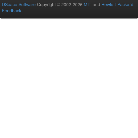
DSpace Software
Copyright © 2002-2026
MIT
and
Hewlett-Packard
-
Feedback