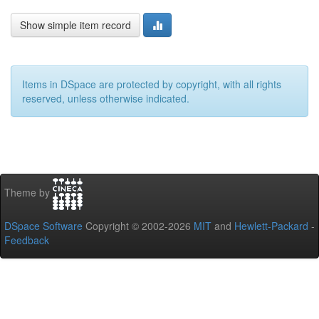
Show simple item record
Items in DSpace are protected by copyright, with all rights
reserved, unless otherwise indicated.
Theme by
DSpace Software
Copyright © 2002-2026
MIT
and
Hewlett-Packard
-
Feedback