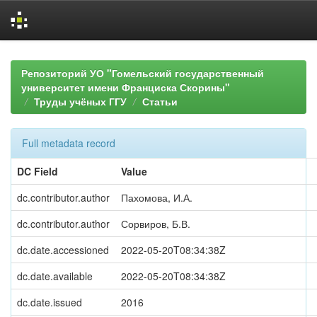
Skip
navigation
Репозиторий УО "Гомельский государственный
университет имени Франциска Скорины"
Труды учёных ГГУ
Статьи
Full metadata record
DC Field
Value
dc.contributor.author
Пахомова, И.А.
dc.contributor.author
Сорвиров, Б.В.
dc.date.accessioned
2022-05-20T08:34:38Z
dc.date.available
2022-05-20T08:34:38Z
dc.date.issued
2016