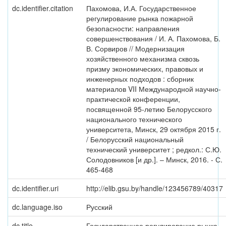
dc.identifier.citation
Пахомова, И.А. Государственное
регулирование рынка пожарной
безопасности: направления
совершенствования / И. А. Пахомова, Б.
В. Сорвиров // Модернизация
хозяйственного механизма сквозь
призму экономических, правовых и
инженерных подходов : сборник
материалов VII Международной научно-
практической конференции,
посвященной 95-летию Белорусского
национального технического
университета, Минск, 29 октября 2015 г.
/ Белорусский национальный
технический университет ; редкол.: С.Ю.
Солодовников [и др.]. – Минск, 2016. - С.
465-468
dc.identifier.uri
http://elib.gsu.by/handle/123456789/40317
dc.language.iso
Русский
dc.title
Государственное регулирование рынка