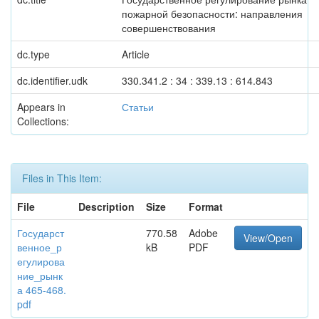
пожарной безопасности: направления
совершенствования
dc.type
Article
dc.identifier.udk
330.341.2 : 34 : 339.13 : 614.843
Appears in
Статьи
Collections:
Files in This Item:
File
Description
Size
Format
Государст
770.58
Adobe
View/Open
венное_р
kB
PDF
егулирова
ние_рынк
а 465-468.
pdf