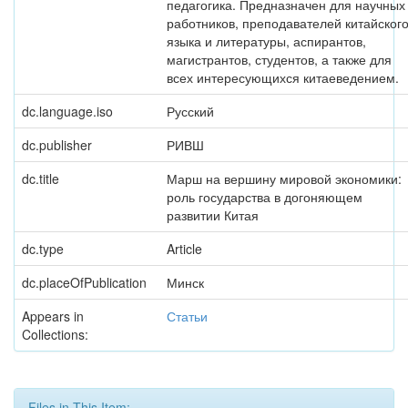
педагогика. Предназначен для научных
работников, преподавателей китайског
языка и литературы, аспирантов,
магистрантов, студентов, а также для
всех интересующихся китаеведением.
dc.language.iso
Русский
dc.publisher
РИВШ
dc.title
Марш на вершину мировой экономики:
роль государства в догоняющем
развитии Китая
dc.type
Article
dc.placeOfPublication
Минск
Appears in
Статьи
Collections:
Files in This Item: