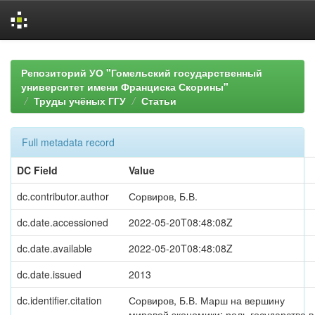
Skip
navigation
Репозиторий УО "Гомельский государственный
университет имени Франциска Скорины"
Труды учёных ГГУ
Статьи
Full metadata record
DC Field
Value
dc.contributor.author
Сорвиров, Б.В.
dc.date.accessioned
2022-05-20T08:48:08Z
dc.date.available
2022-05-20T08:48:08Z
dc.date.issued
2013
dc.identifier.citation
Сорвиров, Б.В. Марш на вершину
мировой экономики: роль государства в