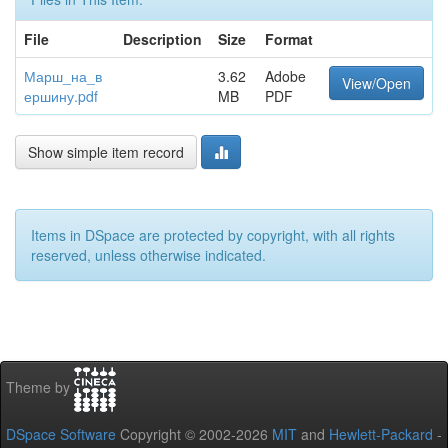
File
Description
Size
Format
Марш_на_в
3.62
Adobe
View/Open
ершину.pdf
MB
PDF
Show simple item record
Items in DSpace are protected by copyright, with all rights
reserved, unless otherwise indicated.
Theme by
DSpace Software
Copyright © 2002-2026
MIT
and
Hewlett-Packard
-