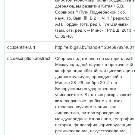
догоняющем развитии Китая / Б.В.
Сорвиров // Пути Поднебесной : сб.
науч. тр. Вып. III. В 2 ч. Ч. 1 / редкол.:
А.Н. Гордей (отв. ред.), Гун Цзяньвэй
(зам. отв. ред.). – Минск : РИВШ, 2013. 
С. 32-40.
dc.identifier.uri
http://elib.gsu.by/handle/123456789/4031
dc.description.abstract
Сборник подготовлен по материалам III
Международной научно-теоретической
конференции «Китайская цивилизация 
диалоге культур», проходившей в
Минске 28–29 ноября 2012 г. в
Белорусском государственном
университете. В статьях раскрываются
китаеведческие проблемы в таких
отраслях научного знания, как
лингвистика, литературоведение,
международные отношения, география
история, философия, юриспруденция,
религиоведение, искусствоведение,