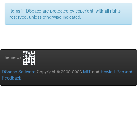
Items in DSpace are protected by copyright, with all rights
reserved, unless otherwise indicated.
Theme by
DSpace Software
Copyright © 2002-2026
MIT
and
Hewlett-Packard
-
Feedback