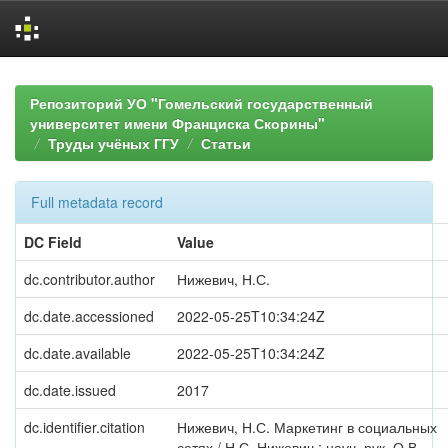
Skip
navigation
Репозиторий УО "Гомельский государственный
университет имени Франциска Скорины"
Труды учёных ГГУ
Статьи
Full metadata record
DC Field
Value
dc.contributor.author
Нижевич, Н.С.
dc.date.accessioned
2022-05-25T10:34:24Z
dc.date.available
2022-05-25T10:34:24Z
dc.date.issued
2017
dc.identifier.citation
Нижевич, Н.С. Маркетинг в социальных
сетях / Н.С. Нижевич ; науч. рук. О.В.