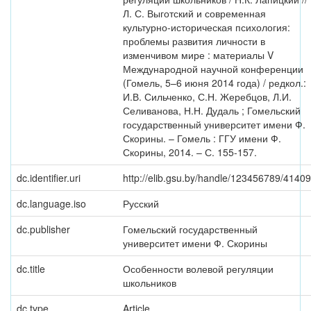
Л. С. Выготский и современная
культурно-историческая психология:
проблемы развития личности в
изменчивом мире : материалы V
Международной научной конференции
(Гомель, 5–6 июня 2014 года) / редкол.:
И.В. Сильченко, С.Н. Жеребцов, Л.И.
Селиванова, Н.Н. Дудаль ; Гомельский
государственный университет имени Ф.
Скорины. – Гомель : ГГУ имени Ф.
Скорины, 2014. – С. 155-157.
dc.identifier.uri
http://elib.gsu.by/handle/123456789/41409
dc.language.iso
Русский
dc.publisher
Гомельский государственный
университет имени Ф. Скорины
dc.title
Особенности волевой регуляции
школьников
dc.type
Article