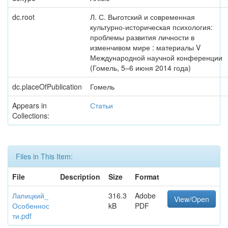
dc.root
Л. С. Выготский и современная
культурно-историческая психология:
проблемы развития личности в
изменчивом мире : материалы V
Международной научной конференции
(Гомель, 5–6 июня 2014 года)
dc.placeOfPublication
Гомель
Appears in
Статьи
Collections:
Files in This Item:
File
Description
Size
Format
Лапицкий_
316.3
Adobe
View/Open
Особеннос
kB
PDF
ти.pdf