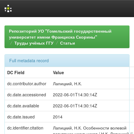
Skip
navigation
Репозиторий УО "Гомельский государственный
университет имени Франциска Скорины"
Труды учёных ГГУ
Статьи
Full metadata record
DC Field
Value
dc.contributor.author
Лапицкий, Н.К.
dc.date.accessioned
2022-06-01T14:30:14Z
dc.date.available
2022-06-01T14:30:14Z
dc.date.issued
2014
dc.identifier.citation
Лапицкий, Н.К. Особенности волевой
регуляции школьников / Н.К. Лапицкий //