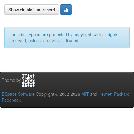
Show simple item record
Items in DSpace are protected by copyright, with all rights
reserved, unless otherwise indicated.
Theme by
DSpace Software
Copyright © 2002-2026
MIT
and
Hewlett-Packard
-
Feedback