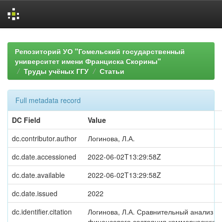
Skip
navigation
Репозиторий УО "Гомельский государственный
университет имени Франциска Скорины"
Труды учёных ГГУ
Статьи
Full metadata record
DC Field
Value
dc.contributor.author
Логинова, Л.А.
dc.date.accessioned
2022-06-02T13:29:58Z
dc.date.available
2022-06-02T13:29:58Z
dc.date.issued
2022
dc.identifier.citation
Логинова, Л.А. Сравнительный анализ
финансового состояния коммерческих