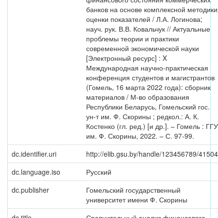
банков на основе комплексной методики
оценки показателей / Л.А. Логинова;
науч. рук. В.В. Ковальчук // Актуальные
проблемы теории и практики
современной экономической науки
[Электронный ресурс] : X
Международная научно-практическая
конференция студентов и магистрантов
(Гомель, 16 марта 2022 года): сборник
материалов / М-во образования
Республики Беларусь, Гомельский гос.
ун-т им. Ф. Скорины ; редкол.: А. К.
Костенко (гл. ред.) [и др.]. – Гомель : ГГУ
им. Ф. Скорины, 2022. – С. 97-99.
dc.identifier.uri
http://elib.gsu.by/handle/123456789/41504
dc.language.iso
Русский
dc.publisher
Гомельский государственный
университет имени Ф. Скорины
dc.title
Сравнительный анализ финансового