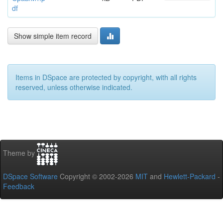
df
Show simple item record
Items in DSpace are protected by copyright, with all rights
reserved, unless otherwise indicated.
Theme by
DSpace Software
Copyright © 2002-2026
MIT
and
Hewlett-Packard
-
Feedback