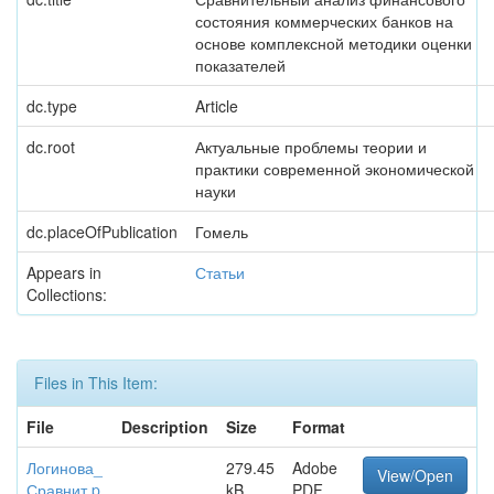
состояния коммерческих банков на
основе комплексной методики оценки
показателей
dc.type
Article
dc.root
Актуальные проблемы теории и
практики современной экономической
науки
dc.placeOfPublication
Гомель
Appears in
Статьи
Collections:
Files in This Item:
File
Description
Size
Format
Логинова_
279.45
Adobe
View/Open
Сравнит.p
kB
PDF