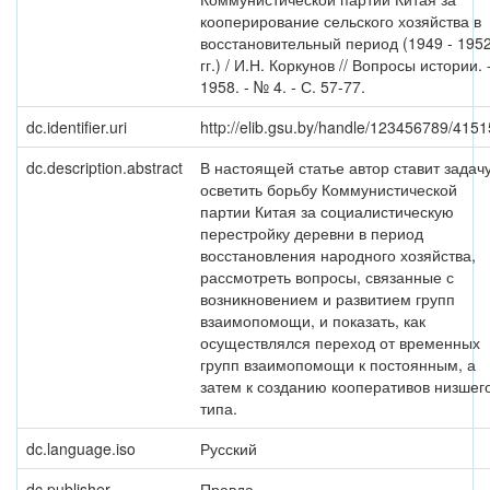
кооперирование сельского хозяйства в
восстановительный период (1949 - 195
гг.) / И.Н. Коркунов // Вопросы истории. 
1958. - № 4. - С. 57-77.
dc.identifier.uri
http://elib.gsu.by/handle/123456789/4151
dc.description.abstract
В настоящей статье автор ставит задач
осветить борьбу Коммунистической
партии Китая за социалистическую
перестройку деревни в период
восстановления народного хозяйства,
рассмотреть вопросы, связанные с
возникновением и развитием групп
взаимопомощи, и показать, как
осуществлялся переход от временных
групп взаимопомощи к постоянным, а
затем к созданию кооперативов низшег
типа.
dc.language.iso
Русский
dc.publisher
Правда