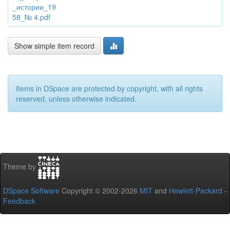
_истории_19
58_№ 4.pdf
Show simple item record
Items in DSpace are protected by copyright, with all rights
reserved, unless otherwise indicated.
Theme by
DSpace Software
Copyright © 2002-2026
MIT
and
Hewlett-Packard
-
Feedback