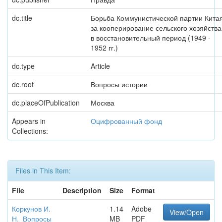
dc.title
Борьба Коммунистической партии Кита
за кооперирование сельского хозяйства
в восстановительный период (1949 -
1952 гг.)
dc.type
Article
dc.root
Вопросы истории
dc.placeOfPublication
Москва
Appears in
Оцифрованный фонд
Collections:
Files in This Item:
File
Description
Size
Format
Коркунов И.
1.14
Adobe
View/Open
Н._Вопросы
MB
PDF