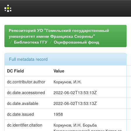
Skip
navigation
Репозиторий УО "Гомельский государственный
университет имени Франциска Скорины"
Библиотека ГГУ
Оцифрованный фонд
Full metadata record
DC Field
Value
dc.contributor.author
Коркунов, И.Н.
dc.date.accessioned
2022-06-02T13:53:13Z
dc.date.available
2022-06-02T13:53:13Z
dc.date.issued
1958
dc.identifier.citation
Коркунов, И.Н. Борьба
Коммунистической партии Китая за