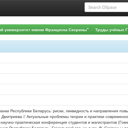
ый университет имени Франциска Скорины"
Труды учёных Г
банки Республики Беларусь: риски, ликвидность и направления п
.Ю. Дмитриева // Актуальные проблемы теории и практики современ
 научно-практическая конференция студентов и магистрантов (Гоме
ия Республики Беларусь, Гомельский гос. ун-т им. Ф. Скорины ; редко