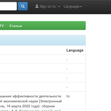
Sign on to:
Language
ГУ
Статьи
Language
-
-
-
-
овышения эффективности деятельности
ru
ной экономической науки [Электронный
ль, 16 марта 2022 года): сборник
л.: А. К. Костенко (гл. ред.) [и др.].