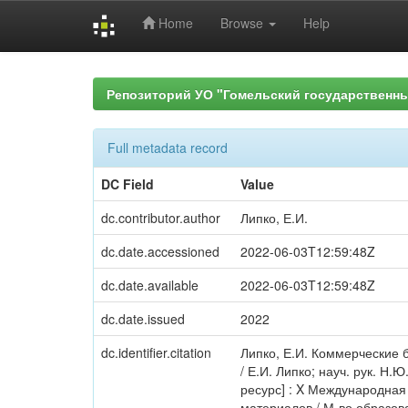
Home
Browse
Help
Skip
navigation
Репозиторий УО "Гомельский государственн
Full metadata record
DC Field
Value
dc.contributor.author
Липко, Е.И.
dc.date.accessioned
2022-06-03T12:59:48Z
dc.date.available
2022-06-03T12:59:48Z
dc.date.issued
2022
dc.identifier.citation
Липко, Е.И. Коммерческие 
/ Е.И. Липко; науч. рук. Н
ресурс] : X Международная
материалов / М-во образован