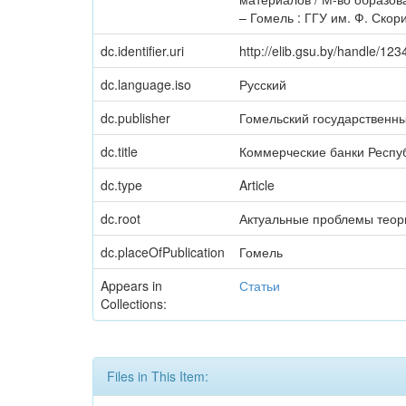
– Гомель : ГГУ им. Ф. Скори
dc.identifier.uri
http://elib.gsu.by/handle/1
dc.language.iso
Русский
dc.publisher
Гомельский государственн
dc.title
Коммерческие банки Респуб
dc.type
Article
dc.root
Актуальные проблемы теор
dc.placeOfPublication
Гомель
Appears in
Статьи
Collections:
Files in This Item: