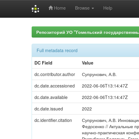
Home
Browse
Help
Skip
navigation
Репозиторий УО "Гомельский государственн
Full metadata record
DC Field
Value
dc.contributor.author
Супрунович, А.В.
dc.date.accessioned
2022-06-06T13:14:47Z
dc.date.available
2022-06-06T13:14:47Z
dc.date.issued
2022
dc.identifier.citation
Супрунович, А.В. Инновацио
Федосенко // Актуальные п
научно-практическая конфе
Республики Беларусь, Гомель