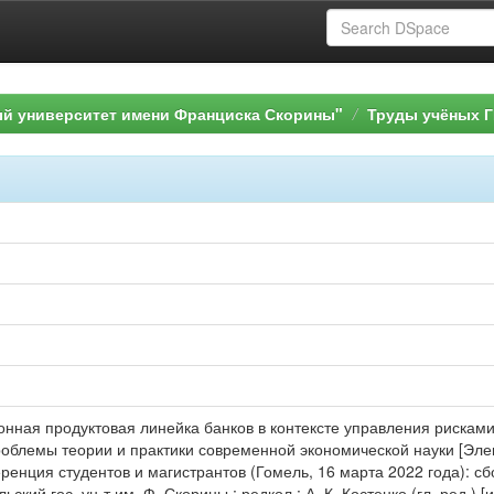
ый университет имени Франциска Скорины"
Труды учёных Г
нная продуктовая линейка банков в контексте управления рисками / 
роблемы теории и практики современной экономической науки [Эле
ренция студентов и магистрантов (Гомель, 16 марта 2022 года): с
ский гос. ун-т им. Ф. Скорины ; редкол.: А. К. Костенко (гл. ред.) [