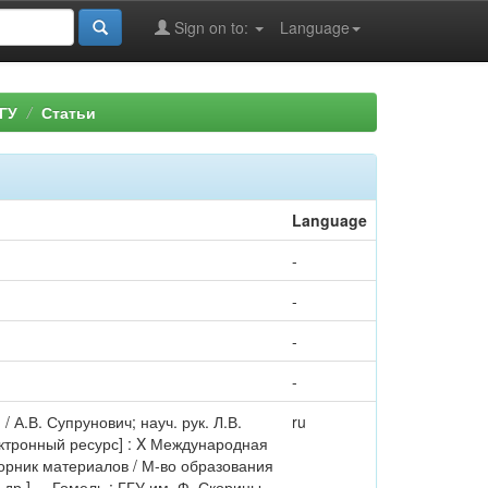
Sign on to:
Language
ГУ
Статьи
Language
-
-
-
-
А.В. Супрунович; науч. рук. Л.В.
ru
ктронный ресурс] : X Международная
борник материалов / М-во образования
и др.]. – Гомель : ГГУ им. Ф. Скорины,