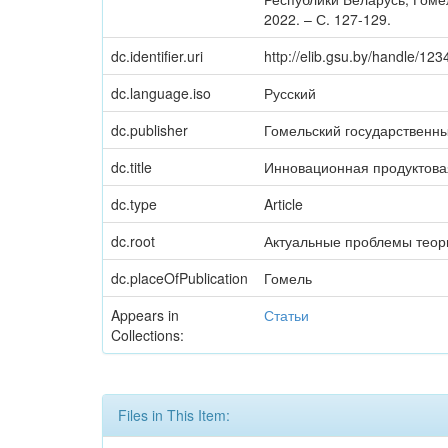
2022. – С. 127-129.
dc.identifier.uri
http://elib.gsu.by/handle/1
dc.language.iso
Русский
dc.publisher
Гомельский государственн
dc.title
Инновационная продуктовая
dc.type
Article
dc.root
Актуальные проблемы теор
dc.placeOfPublication
Гомель
Appears in
Статьи
Collections:
Files in This Item: