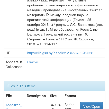
языках / М.В. Короткая // Актуальные
проблемы романо-германской филологии и
методики преподавания иностранных языков :
материалы IX международной научно-
практической конференции (Гомель, 25
октября 2013 г.) / редкол.: Л.С. Банникова (отв.
ред.) [и др. ] ; М-во образования Республики
Беларусь, Гомельский гос. ун-т им. Ф.
Скорины. – Гомель : ГГУ им. Ф. Скорины,
2013. – С. 114-117.
URI:
http://elib.gsu.by/handle/123456789/42056
Appears in
Статьи
Collections:
Files in This Item:
File
Description
Size
Format
Короткая_
349.94
Adobe
View/Open