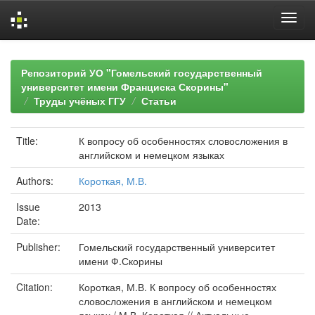
Skip
navigation
Репозиторий УО "Гомельский государственный
университет имени Франциска Скорины"
Труды учёных ГГУ
Статьи
Title:
К вопросу об особенностях словосложения в
английском и немецком языках
Authors:
Короткая, М.В.
Issue
2013
Date:
Publisher:
Гомельский государственный университет
имени Ф.Скорины
Citation:
Короткая, М.В. К вопросу об особенностях
словосложения в английском и немецком