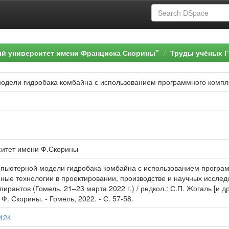
ый университет имени Франциска Скорины"
Труды учёных Г
одели гидробака комбайна с использованием программного комп
ситет имени Ф.Скорины
мпьютерной модели гидробака комбайна с использованием програм
ые технологии в проектировании, производстве и научных исслед
ирантов (Гомель, 21–23 марта 2022 г.) / редкол.: С.П. Жогаль [и д
. Скорины. - Гомель, 2022. - С. 57-58.
2424