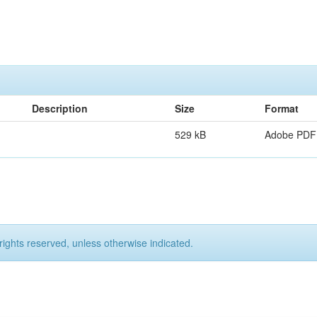
Description
Size
Format
529 kB
Adobe PDF
rights reserved, unless otherwise indicated.