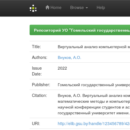
Home
Browse
Help
Skip
navigation
Репозиторий УО "Гомельский государственн
Title:
Виртуальный анализ компьютерной м
Authors:
Внуков, А.О.
Issue
2022
Date:
Publisher:
Гомельский государственный универ
Citation:
Внуков, А.О. Виртуальный анализ ко
математические методы и компьютерн
научной конференции студентов и асп
государственный университет имени. Ф
URI:
http://elib.gsu.by/handle/123456789/4