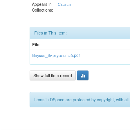
Appears in
Статьи
Collections:
Files in This Item:
File
Внуков_Виртуальный.pdf
Show full item record
Items in DSpace are protected by copyright, with all 