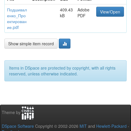
Подшивал
409.43
Adobe
View/Open
енко_Про
kB
PDF
ектирован
ие.pdf
Show simple item record
Items in DSpace are protected by copyright, with all rights
reserved, unless otherwise indicated.
Theme by
DSpace Software
Copyright © 2002-2026
MIT
and
Hewlett-Packard
-