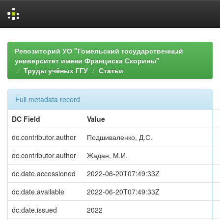
Skip
navigation
Репозиторий УО "Гомельский государственный
университет имени Франциска Скорины"
Труды учёных ГГУ
Статьи
Full metadata record
DC Field
Value
dc.contributor.author
Подшиваленко, Д.С.
dc.contributor.author
Жадан, М.И.
dc.date.accessioned
2022-06-20T07:49:33Z
dc.date.available
2022-06-20T07:49:33Z
dc.date.issued
2022