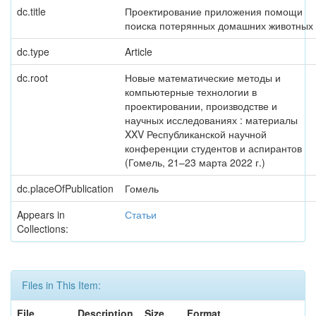
dc.title
Проектирование приложения помощи
поиска потерянных домашних животных
dc.type
Article
dc.root
Новые математические методы и
компьютерные технологии в
проектировании, производстве и
научных исследованиях : материалы
XXV Республиканской научной
конференции студентов и аспирантов
(Гомель, 21–23 марта 2022 г.)
dc.placeOfPublication
Гомель
Appears in
Статьи
Collections:
Files in This Item:
File
Description
Size
Format