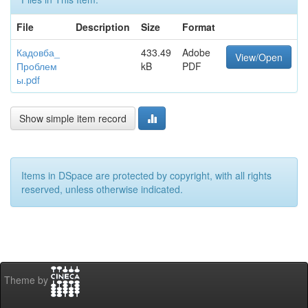
File
Description
Size
Format
Кадовба_
433.49
Adobe
View/Open
Проблем
kB
PDF
ы.pdf
Show simple item record
Items in DSpace are protected by copyright, with all rights
reserved, unless otherwise indicated.
Theme by