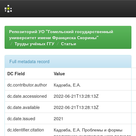
Skip
navigation
Репозиторий УО "Гомельский государственный
университет имени Франциска Скорины"
Труды учёных ГГУ
Статьи
Full metadata record
DC Field
Value
dc.contributor.author
Кадовба, Е.А.
dc.date.accessioned
2022-06-21T13:28:13Z
dc.date.available
2022-06-21T13:28:13Z
dc.date.issued
2021
dc.identifier.citation
Кадовба, Е.А. Проблемы и формы
реализации индивидуального подхода