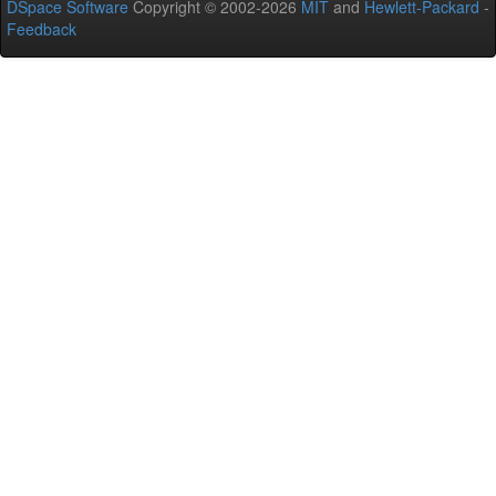
DSpace Software
Copyright © 2002-2026
MIT
and
Hewlett-Packard
-
Feedback