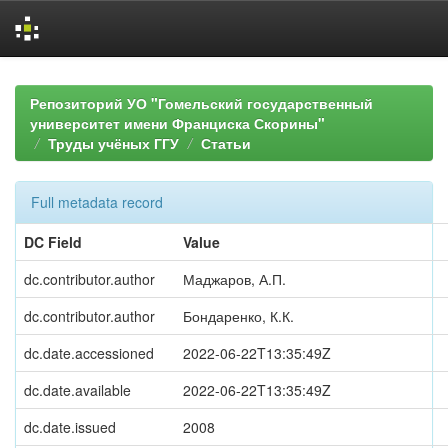
Skip
navigation
Репозиторий УО "Гомельский государственный
университет имени Франциска Скорины"
Труды учёных ГГУ
Статьи
Full metadata record
DC Field
Value
dc.contributor.author
Маджаров, А.П.
dc.contributor.author
Бондаренко, К.К.
dc.date.accessioned
2022-06-22T13:35:49Z
dc.date.available
2022-06-22T13:35:49Z
dc.date.issued
2008