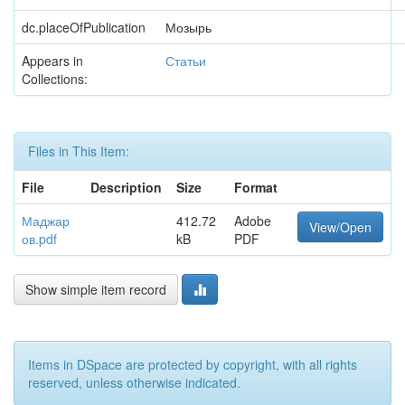
dc.placeOfPublication
Мозырь
Appears in
Статьи
Collections:
Files in This Item:
File
Description
Size
Format
Маджар
412.72
Adobe
View/Open
ов.pdf
kB
PDF
Show simple item record
Items in DSpace are protected by copyright, with all rights
reserved, unless otherwise indicated.