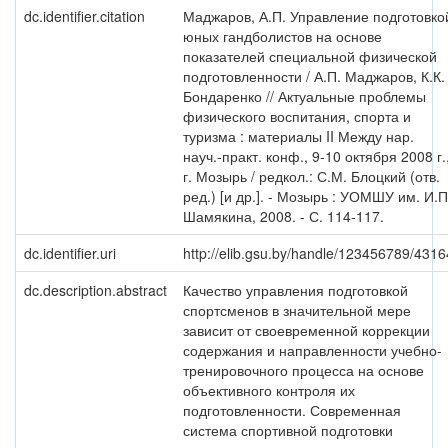
dc.identifier.citation
Маджаров, А.П. Управление подготовко
юных гандболистов на основе
показателей специальной физической
подготовленности / А.П. Маджаров, К.К.
Бондаренко // Актуальные проблемы
физического воспитания, спорта и
туризма : материалы II Между нар.
науч.-практ. конф., 9-10 октября 2008 г.
г. Мозырь / редкол.: С.М. Блоцкий (отв.
ред.) [и др.]. - Мозырь : УОМШУ им. И.П
Шамякина, 2008. - С. 114-117.
dc.identifier.uri
http://elib.gsu.by/handle/123456789/4316
dc.description.abstract
Качество управления подготовкой
спортсменов в значительной мере
зависит от своевременной коррекции
содержания и направленности учебно-
тренировочного процесса на основе
объективного контроля их
подготовленности. Современная
система спортивной подготовки