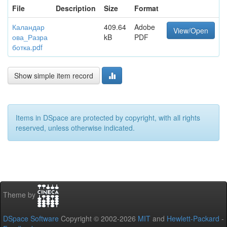
File
Description
Size
Format
Каландар
409.64
Adobe
View/Open
ова_Разра
kB
PDF
ботка.pdf
Show simple item record
Items in DSpace are protected by copyright, with all rights
reserved, unless otherwise indicated.
Theme by
DSpace Software
Copyright © 2002-2026
MIT
and
Hewlett-Packard
-