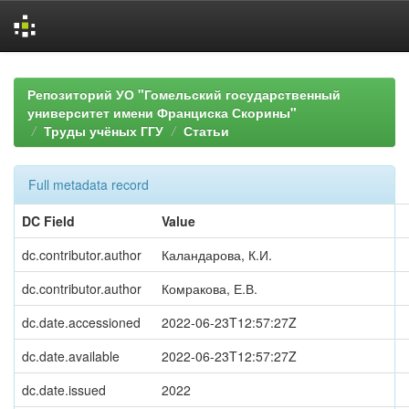
Skip
navigation
Репозиторий УО "Гомельский государственный
университет имени Франциска Скорины"
Труды учёных ГГУ
Статьи
Full metadata record
DC Field
Value
dc.contributor.author
Каландарова, К.И.
dc.contributor.author
Комракова, Е.В.
dc.date.accessioned
2022-06-23T12:57:27Z
dc.date.available
2022-06-23T12:57:27Z
dc.date.issued
2022