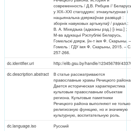
современность / Д.В. Рябцев // Беларус
у ХІХ–ХХІ стагоддзях: этнакультурнае і
нацыянальна-дзяржаўнае развіццё :
зборнік навуковых артыкулаў / рэдкал.:
В. А. Міхедзька (адказны рэд.) [і інш.] ;
М-ва адукацыі Рэспублікі Беларусь,
Гомельскі дзярж. ўн-т імя Ф. Скарыны. –
Гомель : ГДУ імя Ф. Скарыны, 2015. – С
257-266.
dc.identifier.uri
http://elib.gsu.by/handle/123456789/4337
dc.description.abstract
В статье рассматриваются
православные храмы Речицкого района
Дается историческая характеристика
культовым православным объектам
региона. Культовые памятники
Речицкого района выполняют не только
религиозную функцию, но и значимую
культурную, воспитательную роль.
dc.language.iso
Русский