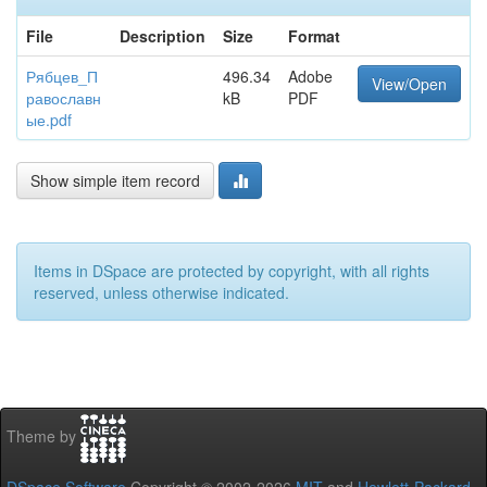
File
Description
Size
Format
Рябцев_П
496.34
Adobe
View/Open
равославн
kB
PDF
ые.pdf
Show simple item record
Items in DSpace are protected by copyright, with all rights
reserved, unless otherwise indicated.
Theme by