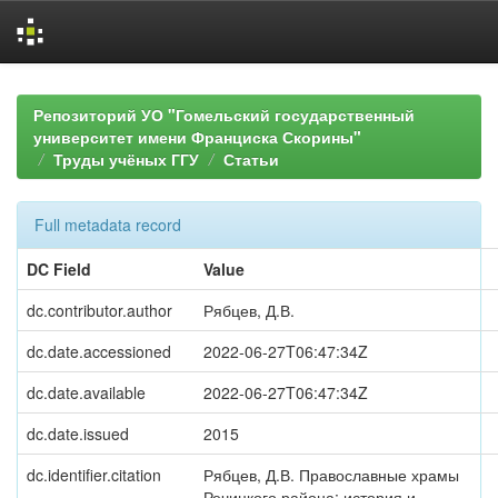
Skip
navigation
Репозиторий УО "Гомельский государственный
университет имени Франциска Скорины"
Труды учёных ГГУ
Статьи
Full metadata record
DC Field
Value
dc.contributor.author
Рябцев, Д.В.
dc.date.accessioned
2022-06-27T06:47:34Z
dc.date.available
2022-06-27T06:47:34Z
dc.date.issued
2015
dc.identifier.citation
Рябцев, Д.В. Православные храмы
Речицкого района: история и