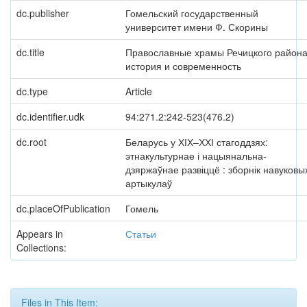
dc.publisher
Гомельский государственный
университет имени Ф. Скорины
dc.title
Православные храмы Речицкого района
история и современность
dc.type
Article
dc.identifier.udk
94:271.2:242-523(476.2)
dc.root
Беларусь у ХІХ–ХХІ стагоддзях:
этнакультурнае і нацыянальна-
дзяржаўнае развіццё : зборнік навуковы
артыкулаў
dc.placeOfPublication
Гомель
Appears in
Статьи
Collections:
Files in This Item: