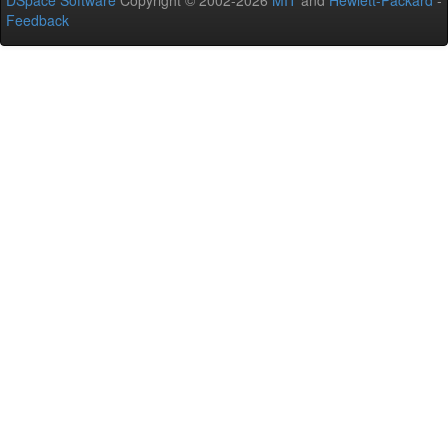
DSpace Software
Copyright © 2002-2026
MIT
and
Hewlett-Packard
-
Feedback