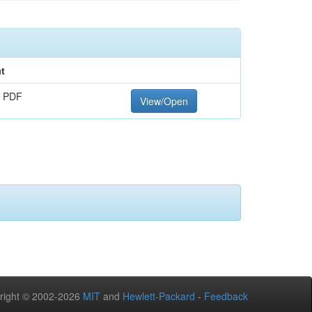
t
 PDF
View/Open
right © 2002-2026
MIT
and
Hewlett-Packard
-
Feedback