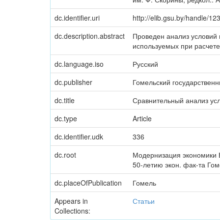
dc.identifier.uri
http://elib.gsu.by/handle/
dc.description.abstract
Проведен анализ условий
используемых при расчете
dc.language.iso
Русский
dc.publisher
Гомельский государственн
dc.title
Сравнительный анализ ус
dc.type
Article
dc.identifier.udk
336
dc.root
Модернизация экономики Б
50-летию экон. фак-та Гоме
dc.placeOfPublication
Гомель
Appears in
Статьи
Collections: