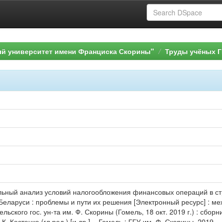
ый университет имени Франциска Скорины"
Труды учёных Г
льный анализ условий налогообложения финансовых операций в стр
еларуси : проблемы и пути их решения [Электронный ресурс] : ме
льского гос. ун-та им. Ф. Скорины (Гомель, 18 окт. 2019 г.) : сборн
К. Костенко (гл.ред.) [и др.]. - Гомель : ГГУ им. Ф. Скорины, 2019. -