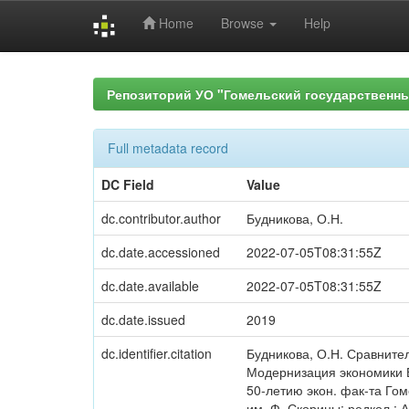
Home
Browse
Help
Skip
navigation
Репозиторий УО "Гомельский государственн
Full metadata record
DC Field
Value
dc.contributor.author
Будникова, О.Н.
dc.date.accessioned
2022-07-05T08:31:55Z
dc.date.available
2022-07-05T08:31:55Z
dc.date.issued
2019
dc.identifier.citation
Будникова, О.Н. Сравните
Модернизация экономики Б
50-летию экон. фак-та Гоме
им. Ф. Скорины; редкол.: А.