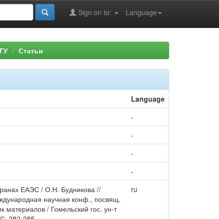
Sign on to:
Language
ГУ
Статьи
Language
-
-
-
-
анах ЕАЭС / О.Н. Будникова //
ru
ждународная научная конф., посвящ.
ик материалов / Гомельский гос. ун-т
 С. 282-285.