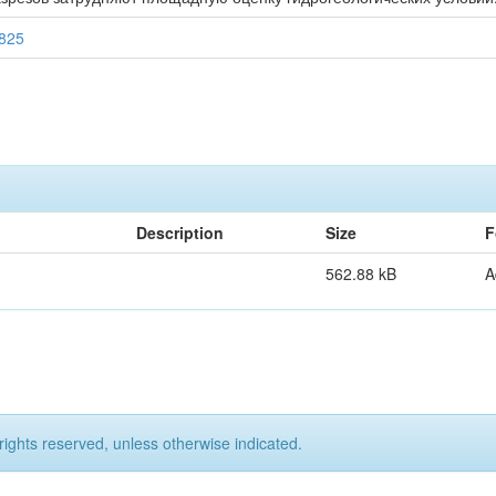
3825
Description
Size
F
562.88 kB
A
rights reserved, unless otherwise indicated.