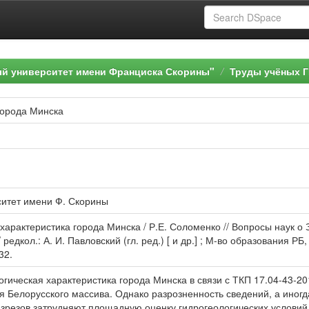
ый университет имени Франциска Скорины"
Труды учёных Г
города Минска
ситет имени Ф. Скорины
характеристика города Минска / Р.Е. Соломенко // Вопросы наук о
 / редкол.: А. И. Павловский (гл. ред.) [ и др.] ; М-во образования Р
32.
огическая характеристика города Минска в связи с ТКП 17.04-43-2
 Белорусского массива. Однако разрозненность сведений, а иногда
зрезов затрудняют площадную оценку гидрогеологических условий