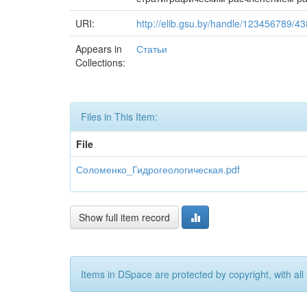
URI:
http://elib.gsu.by/handle/123456789/4
Appears in
Статьи
Collections:
Files in This Item:
File
Соломенко_Гидрогеологическая.pdf
Show full item record
Items in DSpace are protected by copyright, with all 