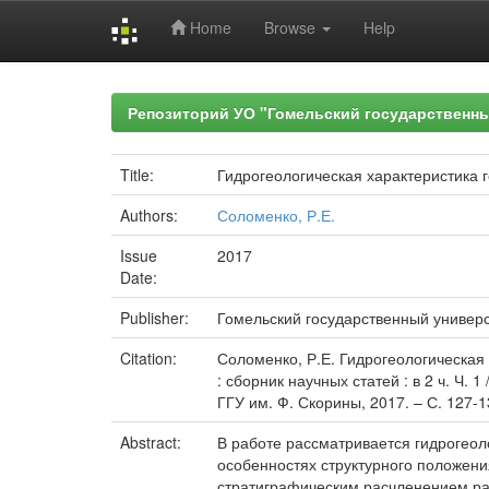
Home
Browse
Help
Skip
navigation
Репозиторий УО "Гомельский государственн
Title:
Гидрогеологическая характеристика 
Authors:
Соломенко, Р.Е.
Issue
2017
Date:
Publisher:
Гомельский государственный универ
Citation:
Соломенко, Р.Е. Гидрогеологическая 
: сборник научных статей : в 2 ч. Ч. 1
ГГУ им. Ф. Скорины, 2017. – С. 127-1
Abstract:
В работе рассматривается гидрогеол
особенностях структурного положения
стратиграфическим расчленением ра