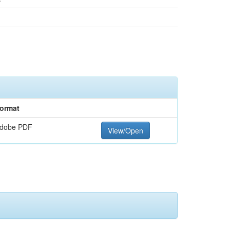
ormat
dobe PDF
View/Open