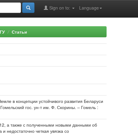
Sign on to:
Language
ГУ
Статьи
 Земле в концепции устойчивого развития Беларуси
Б, Гомельский гос. ун-т им. Ф. Скорины. – Гомель :
012, а также с полученными новыми данными об
 и недостаточно четкая увязка со
.