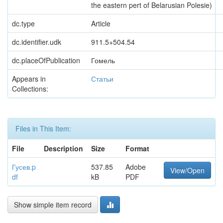
the eastern pert of Belarusian Polesie)
dc.type
Article
dc.identifier.udk
911.5+504.54
dc.placeOfPublication
Гомель
Appears in
Статьи
Collections:
Files in This Item:
File
Description
Size
Format
Гусев.p
537.85
Adobe
View/Open
df
kB
PDF
Show simple item record