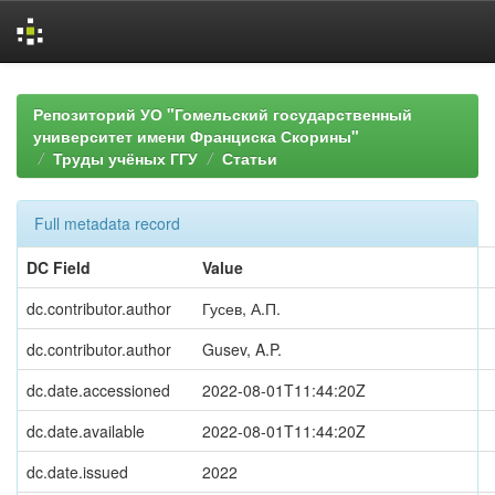
Skip
navigation
Репозиторий УО "Гомельский государственный
университет имени Франциска Скорины"
Труды учёных ГГУ
Статьи
Full metadata record
DC Field
Value
dc.contributor.author
Гусев, А.П.
dc.contributor.author
Gusev, A.P.
dc.date.accessioned
2022-08-01T11:44:20Z
dc.date.available
2022-08-01T11:44:20Z
dc.date.issued
2022