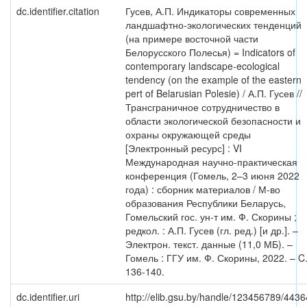
dc.identifier.citation
Гусев, А.П. Индикаторы современных
ландшафтно-экологических тенденций
(на примере восточной части
Белорусского Полесья) = Indicators of
contemporary landscape-ecological
tendency (on the example of the eastern
pert of Belarusian Polesie) / А.П. Гусев //
Трансграничное сотрудничество в
области экологической безопасности и
охраны окружающей среды
[Электронный ресурс] : VI
Международная научно-практическая
конференция (Гомель, 2–3 июня 2022
года) : сборник материалов / М-во
образования Республики Беларусь,
Гомельский гос. ун-т им. Ф. Скорины ;
редкол. : А.П. Гусев (гл. ред.) [и др.]. –
Электрон. текст. данные (11,0 МБ). –
Гомель : ГГУ им. Ф. Скорины, 2022. – C
136-140.
dc.identifier.uri
http://elib.gsu.by/handle/123456789/4436