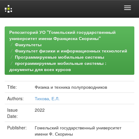
Skip
navigation
Репозиторий УО "Гомельский государственный
университет имени Франциска Скорины"
Факультеты
Факультет физики и информационных технологий
Программируемые мобильные системы
программируемые мобильные системы :
документы для всех курсов
Title:
Физика и техника полупроводников
Authors:
Тихова, Е.Л.
Issue
2022
Date:
Publisher:
Гомельский государственный университет
имени Ф. Скорины