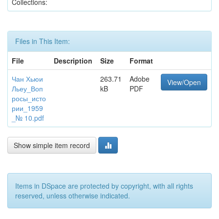
Collections:
Files in This Item:
File
Description
Size
Format
Чан Хьюи
263.71
Adobe
View/Open
Льеу_Воп
kB
PDF
росы_исто
рии_1959
_№ 10.pdf
Show simple item record
Items in DSpace are protected by copyright, with all rights
reserved, unless otherwise indicated.