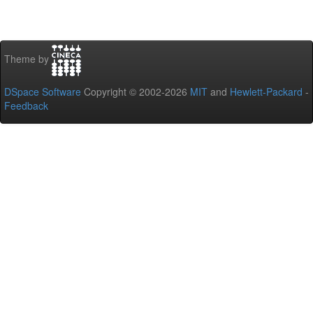
Theme by
DSpace Software
Copyright © 2002-2026
MIT
and
Hewlett-Packard
-
Feedback