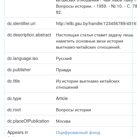
Вопросы истории. - 1959. - № 10. - С. 78
82.
dc.identifier.uri
http://elib.gsu.by/handle/123456789/4516
dc.description.abstract
Настоящая статья ставит задачу лишь
наметить основные вехи истории
вьетнамо-китайских отношений.
dc.language.iso
Русский
dc.publisher
Правда
dc.title
Из истории вьетнамо-китайских
отношений
dc.type
Article
dc.root
Вопросы истории
dc.placeOfPublication
Москва
Appears in
Оцифрованный фонд