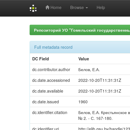
Home
Browse
Help
Skip
navigation
Репозиторий УО "Гомельский государственн
Full metadata record
DC Field
Value
dc.contributor.author
Белов, Е.А.
dc.date.accessioned
2022-10-20T11:31:31Z
dc.date.available
2022-10-20T11:31:31Z
dc.date.issued
1960
dc.identifier.citation
Белов, Е.А. Крестьянское в
№ 2. - С. 167-180.
dc.identifier.uri
http://elib.gsu.by/handle/