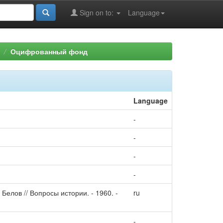
Sign on to:
Language
Оцифрованный фонд
Language
-
-
-
-
 Белов // Вопросы истории. - 1960. -
ru
-