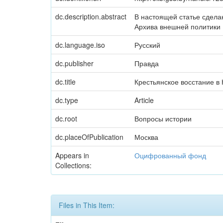
dc.description.abstract
В настоящей статье сдела
Архива внешней политики Р
dc.language.iso
Русский
dc.publisher
Правда
dc.title
Крестьянское восстание в 
dc.type
Article
dc.root
Вопросы истории
dc.placeOfPublication
Москва
Appears in
Оцифрованный фонд
Collections:
Files in This Item: