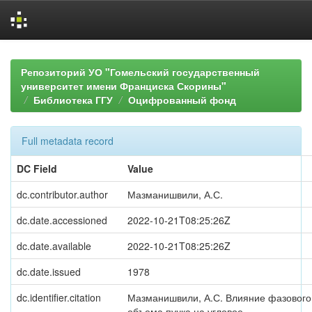
Skip
navigation
Репозиторий УО "Гомельский государственный
университет имени Франциска Скорины"
Библиотека ГГУ
Оцифрованный фонд
Full metadata record
DC Field
Value
dc.contributor.author
Мазманишвили, А.С.
dc.date.accessioned
2022-10-21T08:25:26Z
dc.date.available
2022-10-21T08:25:26Z
dc.date.issued
1978
dc.identifier.citation
Мазманишвили, А.С. Влияние фазового
объема пучка на угловое