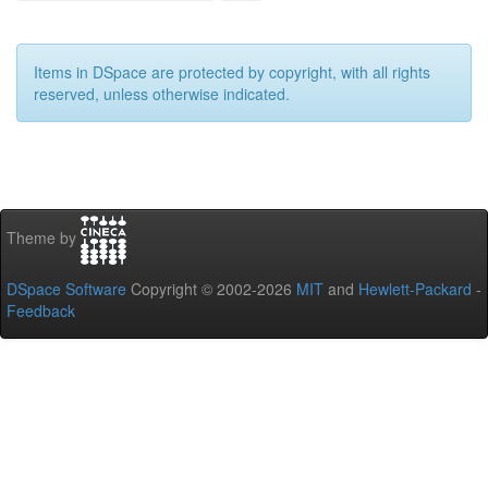
Items in DSpace are protected by copyright, with all rights
reserved, unless otherwise indicated.
Theme by
DSpace Software
Copyright © 2002-2026
MIT
and
Hewlett-Packard
-
Feedback