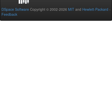
DSpace Software
Copyright © 2002-2026
MIT
and
Hewlett-Packard
-
Feedback