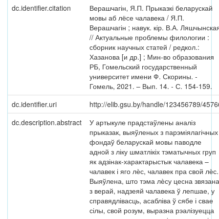
dc.identifier.citation
Верашчагін, Я.П. Прыказкі беларускай
мовы аб лёсе чалавека / Я.П.
Верашчагін ; навук. кір. В.А. Ляшчынска
// Актуальные проблемы филологии :
сборник научных статей / редкол.:
Хазанова [и др.] ; Мин-во образования
РБ, Гомельский государственный
университет имени Ф. Скорины. -
Гомель, 2021. – Вып. 14. - С. 154-159.
dc.identifier.uri
http://elib.gsu.by/handle/123456789/4576
dc.description.abstract
У артыкуле прадстаўлены аналіз
прыказак, выяўленых з парэміялагічных
фондаў беларускай мовы паводле
адной з ліку шматлікіх тэматычных груп
як адзінак-характарыстык чалавека –
чалавек і яго лѐс, чалавек пра свой лѐс.
Выяўлена, што тэма лѐсу цесна звязан
з верай, надзеяй чалавека ў лепшае, у
справядлівасць, асабліва ў сябе і свае
сілы, свой розум, выразна рэалізуецца