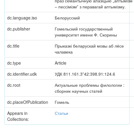
праз семантычную апазіцыю „аптымізм
– пессімізм‟ з перавагай аптымізму.
dc.language.iso
Белорусский
dc.publisher
Гомельский государственный
университет имени Ф. Скорины
dc.title
Прыказкі беларускай мовы аб лёсе
чалавека
dc.type
Article
dc.identifier.udk
УДК 811.161.3‟42:398.91:124.6
dc.root
Актуальные проблемы филологии :
сборник научных статей
dc.placeOfPublication
Гомель
Appears in
Статьи
Collections: