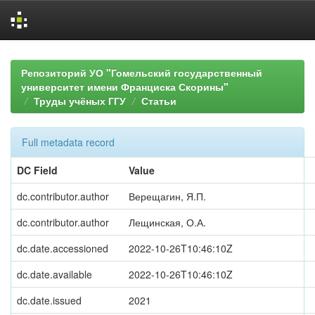
Skip
navigation
Репозиторий УО "Гомельский государственный
университет имени Франциска Скорины"
Труды учёных ГГУ
Статьи
Full metadata record
DC Field
Value
dc.contributor.author
Верещагин, Я.П.
dc.contributor.author
Лещинская, О.А.
dc.date.accessioned
2022-10-26T10:46:10Z
dc.date.available
2022-10-26T10:46:10Z
dc.date.issued
2021