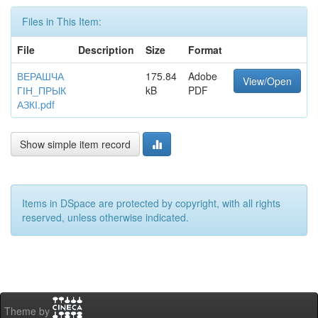
Files in This Item:
File
Description
Size
Format
ВЕРАШЧА
175.84
Adobe
View/Open
ГІН_ПРЫК
kB
PDF
АЗКІ.pdf
Show simple item record
Items in DSpace are protected by copyright, with all rights
reserved, unless otherwise indicated.
Theme by