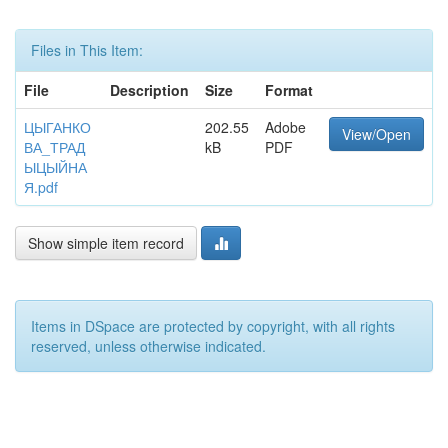
Files in This Item:
File
Description
Size
Format
ЦЫГАНКО
202.55
Adobe
View/Open
ВА_ТРАД
kB
PDF
ЫЦЫЙНА
Я.pdf
Show simple item record
Items in DSpace are protected by copyright, with all rights
reserved, unless otherwise indicated.