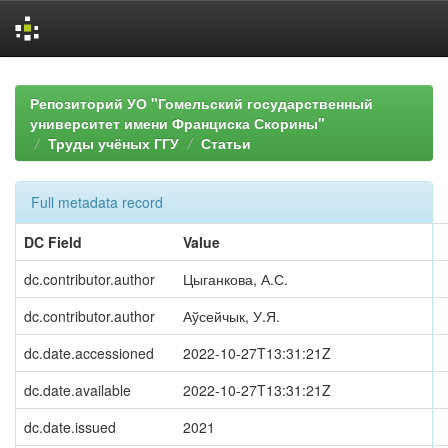
Skip
navigation
Репозиторий УО "Гомельский государственный
университет имени Франциска Скорины"
Труды учёных ГГУ
Статьи
Full metadata record
DC Field
Value
dc.contributor.author
Цыганкова, А.С.
dc.contributor.author
Аўсейчык, У.Я.
dc.date.accessioned
2022-10-27T13:31:21Z
dc.date.available
2022-10-27T13:31:21Z
dc.date.issued
2021