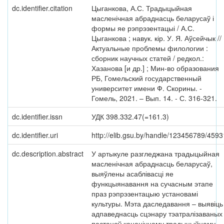
dc.identifier.citation
Цыганкова, А.С. Традыцыйная
масленічная абраднасць беларусаў і
формы яе рэпрэзентацыі / А.С.
Цыганкова ; навук. кір. У. Я. Аўсейчык //
Актуальные проблемы филологии :
сборник научных статей / редкол.:
Хазанова [и др.] ; Мин-во образования
РБ, Гомельский государственный
университет имени Ф. Скорины. -
Гомель, 2021. – Вып. 14. - С. 316-321.
dc.identifier.issn
УДК 398.332.47(=161.3)
dc.identifier.uri
http://elib.gsu.by/handle/123456789/4593
dc.description.abstract
У артыкуле разгледжана традыцыйная
масленічная абраднасць беларусаў,
выяўлены асаблівасці яе
функцыянавання на сучасным этапе
праз рэпрэзентацыю установамі
культуры. Мэта даследавання – выявіць
адпаведнасць сцэнару тэатралізаваных
пастаноў кананічнаму традыцыйнаму