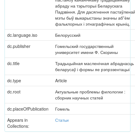
абраду на тэрыторыі Беларускага
Падзвіння. Для дасягнення пастаўлена
мэты быў выкарыстаны значны аб‟ѐм
фальклорных і этнаграфічных крыніц.
dc.language.iso
Белорусский
dc.publisher
Гомельский государственный
университет имени Ф. Скорины
dc.title
Традыцыйная масленічная абраднасць
беларусаў і формы яе рэпрэзентацыі
dc.type
Article
dc.root
Актуальные проблемы филологии :
сборник научных статей
dc.placeOfPublication
Гомель
Appears in
Статьи
Collections: