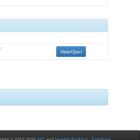
F
View/Open
right © 2002-2026
MIT
and
Hewlett-Packard
-
Feedback