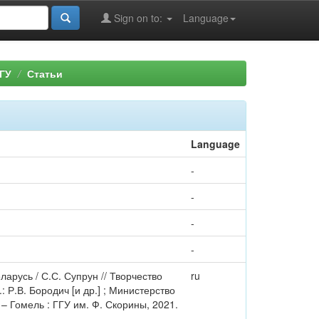
Sign on to:
Language
ГУ
Статьи
Language
-
-
-
-
арусь / С.С. Супрун // Творчество
ru
: Р.В. Бородич [и др.] ; Министерство
– Гомель : ГГУ им. Ф. Скорины, 2021.