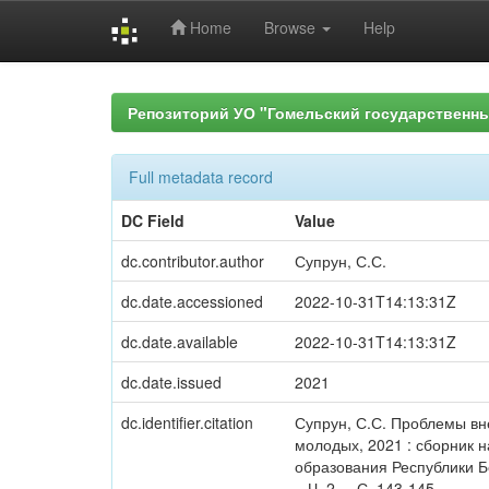
Home
Browse
Help
Skip
navigation
Репозиторий УО "Гомельский государственн
Full metadata record
DC Field
Value
dc.contributor.author
Супрун, С.С.
dc.date.accessioned
2022-10-31T14:13:31Z
dc.date.available
2022-10-31T14:13:31Z
dc.date.issued
2021
dc.identifier.citation
Супрун, С.С. Проблемы вне
молодых, 2021 : сборник на
образования Республики Б
– Ч. 2. – С. 143-145.