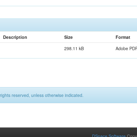
Description
Size
Format
298.11 kB
Adobe PD
rights reserved, unless otherwise indicated.
DSpace Software
Copy