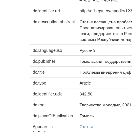
dc.identifier.uri
http://elib.gsu.by/handle/
dc.description.abstract
Статья посвящена проблем
Проанализирован опыт ис
шаги, предпринятые в Рес
системы Республики Белар
dc.language.iso
Русский
dc.publisher
Гомельский государственн
dc.title
Проблемы внедрения цифро
dc.type
Article
dc.identifier.udk
342.56
dc.root
Творчество молодых, 2021 
dc.placeOfPublication
Гомель
Appears in
Статьи