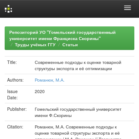
Skip
navigation
Репозиторий УО "Гомельский государственный
университет имени Франциска Скорины"
Труды учёных ГГУ
Статьи
Title:
Современные подходы к оценке товарной
структуры экспорта и её оптимизации
Authors:
Романюк, М.А.
Issue
2020
Date:
Publisher:
Гомельский государственный университет
имени Ф.Скорины
Citation:
Романюк, М.А. Современные подходы к
оценке товарной структуры экспорта и её