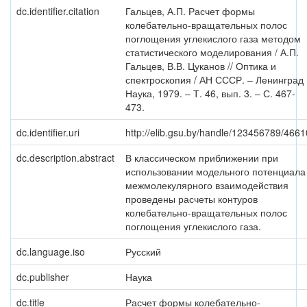
dc.identifier.citation
Гальцев, А.П. Расчет формы
колебательно-вращательных полос
поглощения углекислого газа методом
статистического моделирования / А.П.
Гальцев, В.В. Цуканов // Оптика и
спектроскопия / АН СССР. – Ленинград 
Наука, 1979. – Т. 46, вып. 3. – С. 467-
473.
dc.identifier.uri
http://elib.gsu.by/handle/123456789/4661
dc.description.abstract
В классическом приближении при
использовании модельного потенциала
межмолекулярного взаимодействия
проведены расчеты контуров
колебательно-вращательных полос
поглощения углекислого газа.
dc.language.iso
Русский
dc.publisher
Наука
dc.title
Расчет формы колебательно-