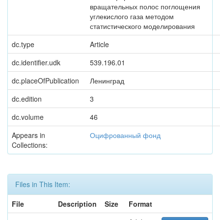
вращательных полос поглощения
углекислого газа методом
статистического моделирования
dc.type
Article
dc.identifier.udk
539.196.01
dc.placeOfPublication
Ленинград
dc.edition
3
dc.volume
46
Appears in
Оцифрованный фонд
Collections:
Files in This Item:
File
Description
Size
Format