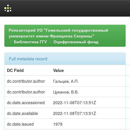
Skip
navigation
Репозиторий УО "Гомельский государственный
университет имени Франциска Скорины"
Библиотека ГГУ
Оцифрованный фонд
Full metadata record
DC Field
Value
dc.contributor.author
Гальцев, А.П.
dc.contributor.author
Цуканов, В.В.
dc.date.accessioned
2022-11-08T07:13:51Z
dc.date.available
2022-11-08T07:13:51Z
dc.date.issued
1979