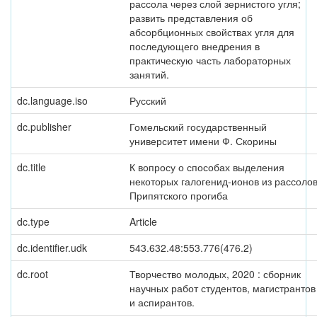
рассола через слой зернистого угля;
развить представления об
абсорбционных свойствах угля для
последующего внедрения в
практическую часть лабораторных
занятий.
dc.language.iso
Русский
dc.publisher
Гомельский государственный
университет имени Ф. Скорины
dc.title
К вопросу о способах выделения
некоторых галогенид-ионов из рассоло
Припятского прогиба
dc.type
Article
dc.identifier.udk
543.632.48:553.776(476.2)
dc.root
Творчество молодых, 2020 : сборник
научных работ студентов, магистрантов
и аспирантов.