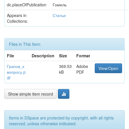
dc.placeOfPublication
Гомель
Appears in
Статьи
Collections:
Files in This Item:
File
Description
Size
Format
Грапов_к
369.53
Adobe
View/Open
вопросу.p
kB
PDF
df
Show simple item record
Items in DSpace are protected by copyright, with all rights
reserved, unless otherwise indicated.