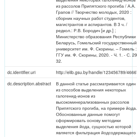
из рассолов Припятского прогиба / А.А.
Грапов // Творчество молодых, 2020 :
сборник научных работ студентов,
магистрантов и аспирантов. В 3 ч. /
редкол.: Р.В. Бородич [и др.] ;
Министерство образования Республики
Беларусь, Гомельский государственный
университет им. Ф. Скорины. – Гомель :
ГГУ им. Ф. Скорины, 2020. - Ч. 1. - С. 29
32.
dc.identifier.uri
http://elib.gsu.by/handle/123456789/4666
dc.description.abstract
В данной статье рассматривается один
из способов выделения некоторых
галогенид-ионов из
высокоминерализованных рассолов
Припятского прогиба, на примере йода.
Обоснованные данные помогут
сформировать основу методики
выделения йода, сущностью которой
является фильтрация йодсодержащего