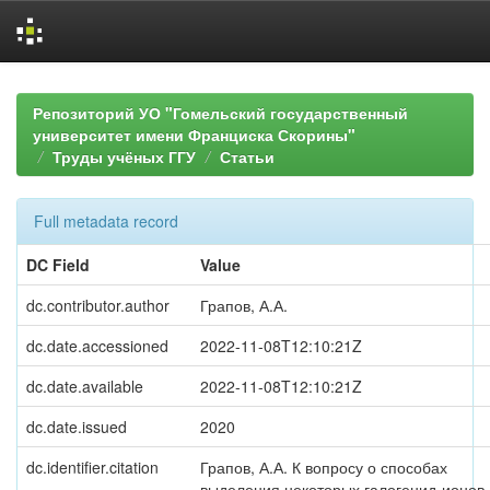
Skip
navigation
Репозиторий УО "Гомельский государственный
университет имени Франциска Скорины"
Труды учёных ГГУ
Статьи
Full metadata record
DC Field
Value
dc.contributor.author
Грапов, А.А.
dc.date.accessioned
2022-11-08T12:10:21Z
dc.date.available
2022-11-08T12:10:21Z
dc.date.issued
2020
dc.identifier.citation
Грапов, А.А. К вопросу о способах
выделения некоторых галогенид-ионов