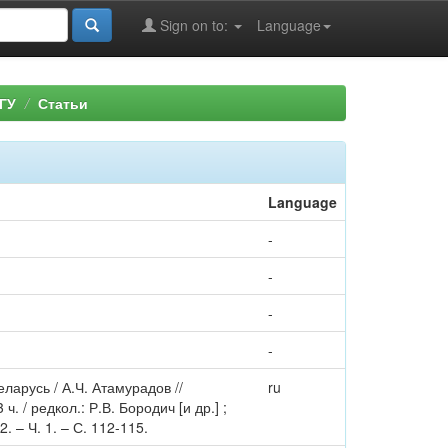
Sign on to:
Language
ГУ
Статьи
Language
-
-
-
-
арусь / А.Ч. Атамурадов //
ru
 / редкол.: Р.В. Бородич [и др.] ;
 – Ч. 1. – С. 112-115.