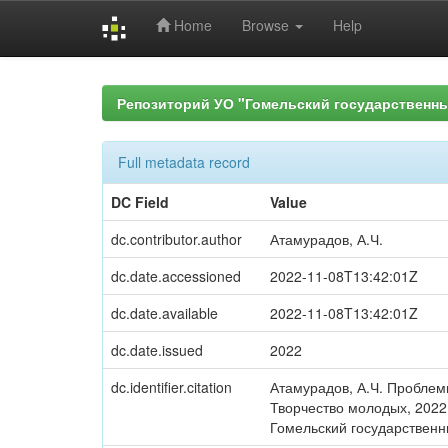
Home
Browse
Help
Skip
navigation
Репозиторий УО "Гомельский государственн
Full metadata record
DC Field
Value
dc.contributor.author
Атамурадов, А.Ч.
dc.date.accessioned
2022-11-08T13:42:01Z
dc.date.available
2022-11-08T13:42:01Z
dc.date.issued
2022
dc.identifier.citation
Атамурадов, А.Ч. Проблем
Творчество молодых, 2022 :
Гомельский государственны