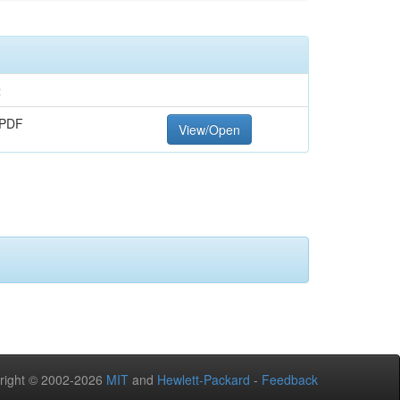
t
 PDF
View/Open
right © 2002-2026
MIT
and
Hewlett-Packard
-
Feedback