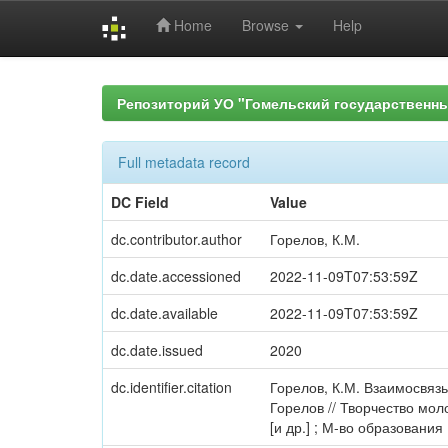
Home
Browse
Help
Skip
navigation
Репозиторий УО "Гомельский государственн
Full metadata record
DC Field
Value
dc.contributor.author
Горелов, К.М.
dc.date.accessioned
2022-11-09T07:53:59Z
dc.date.available
2022-11-09T07:53:59Z
dc.date.issued
2020
dc.identifier.citation
Горелов, К.М. Взаимосвязь
Горелов // Творчество моло
[и др.] ; М-во образования