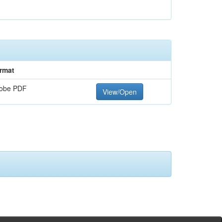
rmat
obe PDF
View/Open