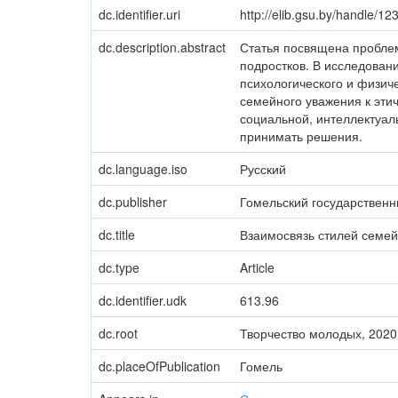
dc.identifier.uri
http://elib.gsu.by/handle/
dc.description.abstract
Статья посвящена проблем
подростков. В исследовани
психологического и физич
семейного уважения к эти
социальной, интеллектуал
принимать решения.
dc.language.iso
Русский
dc.publisher
Гомельский государственн
dc.title
Взаимосвязь стилей семей
dc.type
Article
dc.identifier.udk
613.96
dc.root
Творчество молодых, 2020 
dc.placeOfPublication
Гомель