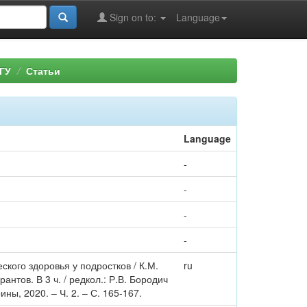
Sign on to:
Language
ГУ
Статьи
Language
-
-
-
-
кого здоровья у подростков / К.М.
ru
антов. В 3 ч. / редкол.: Р.В. Бородич
ины, 2020. – Ч. 2. – С. 165-167.